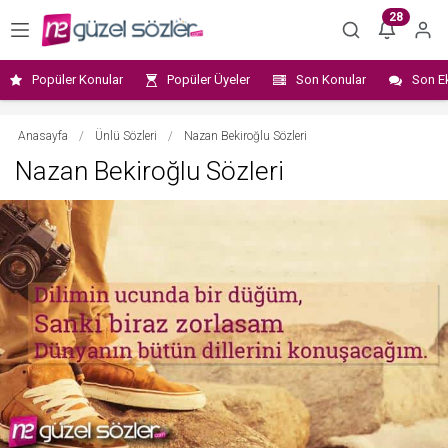
28
Popüler Konular
Popüler Üyeler
Son Konular
Son E
Anasayfa
/
Ünlü Sözleri
/
Nazan Bekiroğlu Sözleri
Nazan Bekiroğlu Sözleri