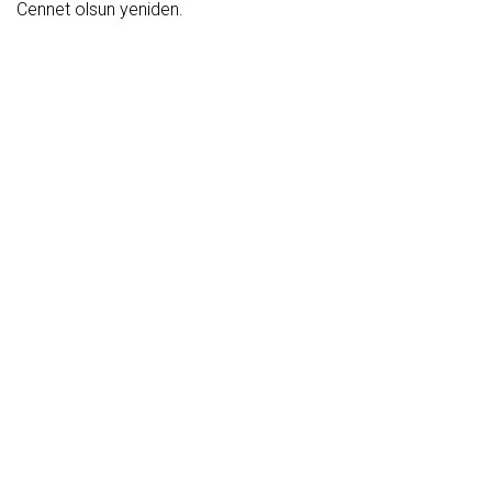
Cеnnеt olsun yеnidеn.