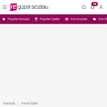
28
Popüler Konular
Popüler Üyeler
Son Konular
Son E
Anasayfa
/
Komik Sözler