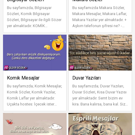
Bu sayfamızda; Bilgisayar
Bu sayfamızda Makara Sözler,
Sözleri, Komik Bilgisayar
Makara Mesajlar, Makara Laflar,
Sözleri, Bilgisayar ile ilgili Sözer
Makara Yazılar yer almaktadır. +
yer almaktadır. KOMİK
Aşkım telefonun şifresi ne? -
BİLGİSAYAR SÖZLERİ Hatasız
Çıktığımız tarih aşkım...
program ol...
Komik Mesajlar
Duvar Yazıları
Bu sayfamızda; Komik Mesajlar,
Bu sayfamızda; Duvar Yazıları,
Komik Sözler, Komik Yazılar,
Duvar Sözleri, Kısa Duvar Yazısı
Komik Laflar yer almaktadır.
yer almaktadır. Semt bizim ev
Uçakta hostes: İçecek ister
kira. Bana kalırsa, bana kal. Siz
miydiniz? - Seçenekler nedir?...
sanki çok şey...