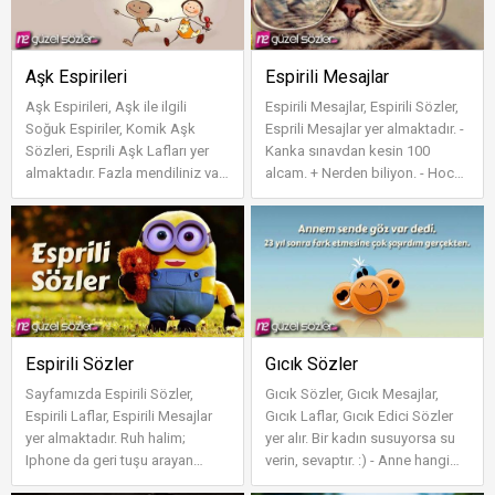
Aşk Espirileri
Espirili Mesajlar
Aşk Espirileri, Aşk ile ilgili
Espirili Mesajlar, Espirili Sözler,
Soğuk Espiriler, Komik Aşk
Esprili Mesajlar yer almaktadır. -
Sözleri, Esprili Aşk Lafları yer
Kanka sınavdan kesin 100
almaktadır. Fazla mendiliniz var
alcam. + Nerden biliyon. - Hoca
mı, aşık olmuşumda! ...
adını yazana 5 pu...
Espirili Sözler
Gıcık Sözler
Sayfamızda Espirili Sözler,
Gıcık Sözler, Gıcık Mesajlar,
Espirili Laflar, Espirili Mesajlar
Gıcık Laflar, Gıcık Edici Sözler
yer almaktadır. Ruh halim;
yer alır. Bir kadın susuyorsa su
Iphone da geri tuşu arayan
verin, sevaptır. :) - Anne hangi
Samsung’lu. Öyle ne
takımı tutuyors...