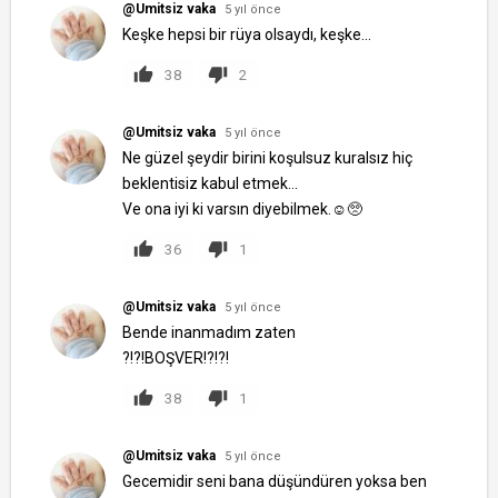
@Umitsiz vaka
5 yıl önce
Keşke hepsi bir rüya olsaydı, keşke...
38
2
@Umitsiz vaka
5 yıl önce
Ne güzel şeydir birini koşulsuz kuralsız hiç
beklentisiz kabul etmek...
Ve ona iyi ki varsın diyebilmek.☺️🥺
36
1
@Umitsiz vaka
5 yıl önce
Bende inanmadım zaten
?!?!BOŞVER!?!?!
38
1
@Umitsiz vaka
5 yıl önce
Gecemidir seni bana düşündüren yoksa ben