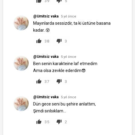
39
5
@Umitsiz vaka
5 yıl önce
Mayınlarda sessizdir, ta ki üstüne basana
kadar..😵
38
3
@Umitsiz vaka
5 yıl önce
Ben senin karakteine laf etmedim
Ama olsa zevkle ederdim😎
37
3
@Umitsiz vaka
5 yıl önce
Dün gece seni bu şehire anlattım,
Şimdi sırılsıklam...
35
2