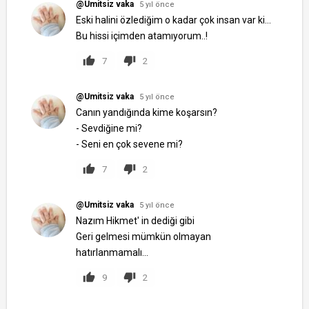
@Umitsiz vaka
5 yıl önce
Eski halini özlediğim o kadar çok insan var ki...
Bu hissi içimden atamıyorum..!
7
2
@Umitsiz vaka
5 yıl önce
Canın yandığında kime koşarsın?
- Sevdiğine mi?
- Seni en çok sevene mi?
7
2
@Umitsiz vaka
5 yıl önce
Nazım Hikmet' in dediği gibi
Geri gelmesi mümkün olmayan
hatırlanmamalı...
9
2