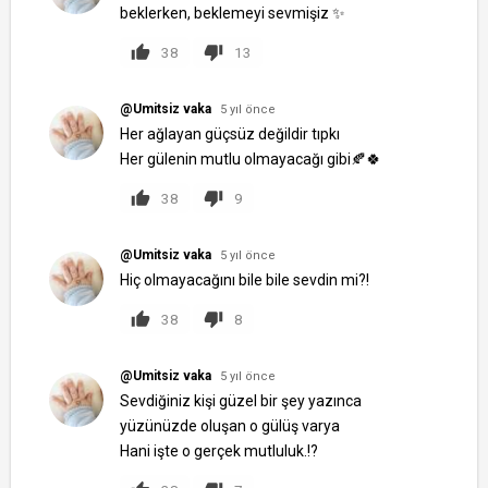
beklerken, beklemeyi sevmişiz ✨
38
13
@Umitsiz vaka
5 yıl önce
Her ağlayan güçsüz değildir tıpkı
Her gülenin mutlu olmayacağı gibi🍂🍀
38
9
@Umitsiz vaka
5 yıl önce
Hiç olmayacağını bile bile sevdin mi?!
38
8
@Umitsiz vaka
5 yıl önce
Sevdiğiniz kişi güzel bir şey yazınca
yüzünüzde oluşan o gülüş varya
Hani işte o gerçek mutluluk.!?