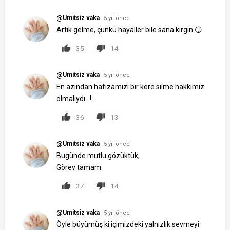
@Umitsiz vaka
5 yıl önce
Artık gelme, çünkü hayaller bile sana kırgın 😏
35
14
@Umitsiz vaka
5 yıl önce
En azından hafızamızı bir kere silme hakkımız
olmalıydı...!
36
13
@Umitsiz vaka
5 yıl önce
Bugünde mutlu gözüktük,
Görev tamam.
37
14
@Umitsiz vaka
5 yıl önce
Öyle büyümüş ki içimizdeki yalnızlık sevmeyi