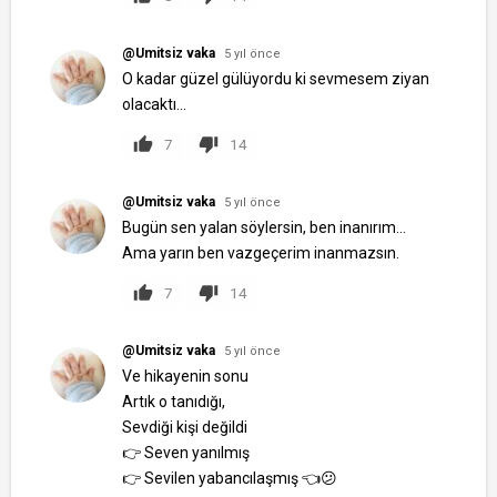
@Umitsiz vaka
5 yıl önce
O kadar güzel gülüyordu ki sevmesem ziyan
olacaktı...
7
14
@Umitsiz vaka
5 yıl önce
Bugün sen yalan söylersin, ben inanırım...
Ama yarın ben vazgeçerim inanmazsın.
7
14
@Umitsiz vaka
5 yıl önce
Ve hikayenin sonu
Artık o tanıdığı,
Sevdiği kişi değildi
👉 Seven yanılmış
👉 Sevilen yabancılaşmış 👈😕