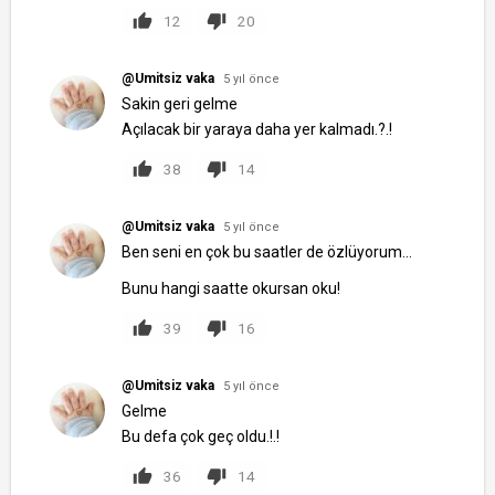
12
20
@Umitsiz vaka
5 yıl önce
Sakin geri gelme
Açılacak bir yaraya daha yer kalmadı.?.!
38
14
@Umitsiz vaka
5 yıl önce
Ben seni en çok bu saatler de özlüyorum...
Bunu hangi saatte okursan oku!
39
16
@Umitsiz vaka
5 yıl önce
Gelme
Bu defa çok geç oldu.!.!
36
14