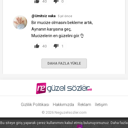
40
0
@Umitsiz vaka
5 yıl önce
Bir mucize olmasını bekleme artık,
Aynanın karşısına geç,
Mucizelerin en güzelini gör.👌
40
1
DAHA FAZLA YÜKLE
Gizlilik Politikası
Hakkımızda
Reklam
İletişim
©
2026
Neguzelsozler.com
Bu siteye giriş yaparak çerez kullanımını kabul etmiş bulunuyorsunuz. Daha fazla
Tekrarı yoktur bazı şeylerin... Hayat gibi.. Aşk gibi.. Ömür gibi..