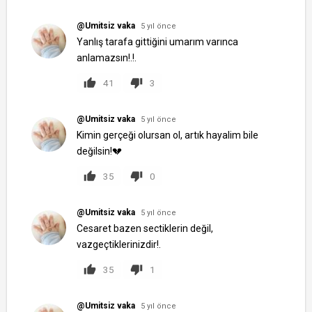
@Umitsiz vaka
5 yıl önce
Yanlış tarafa gittiğini umarım varınca
anlamazsın!.!.
41
3
@Umitsiz vaka
5 yıl önce
Kimin gerçeği olursan ol, artık hayalim bile
değilsin!💔
35
0
@Umitsiz vaka
5 yıl önce
Cesaret bazen sectiklerin değil,
vazgeçtiklerinizdir!.
35
1
@Umitsiz vaka
5 yıl önce