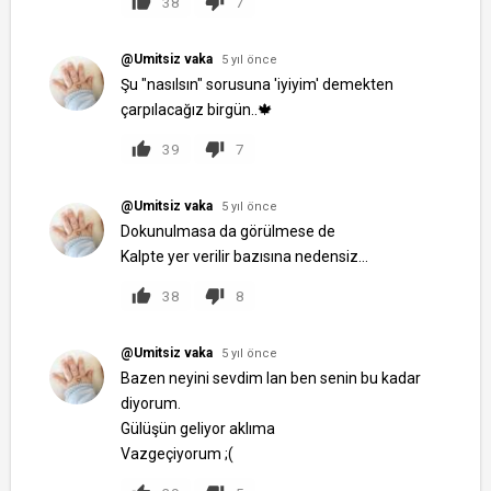
38
7
@Umitsiz vaka
5 yıl önce
Şu "nasılsın" sorusuna 'iyiyim' demekten
çarpılacağız birgün..🍁
39
7
@Umitsiz vaka
5 yıl önce
Dokunulmasa da görülmese de
Kalpte yer verilir bazısına nedensiz...
38
8
@Umitsiz vaka
5 yıl önce
Bazen neyini sevdim lan ben senin bu kadar
diyorum.
Gülüşün geliyor aklıma
Vazgeçiyorum ;(