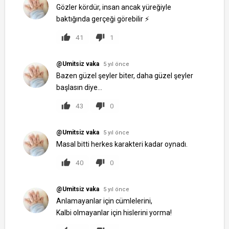
Gözler kördür, insan ancak yüreğiyle
baktığında gerçeği görebilir ⚡
41
1
@Umitsiz vaka
5 yıl önce
Bazen güzel şeyler biter, daha güzel şeyler
başlasın diye...
43
0
@Umitsiz vaka
5 yıl önce
Masal bitti herkes karakteri kadar oynadı.
40
0
@Umitsiz vaka
5 yıl önce
Anlamayanlar için cümlelerini,
Kalbi olmayanlar için hislerini yorma!