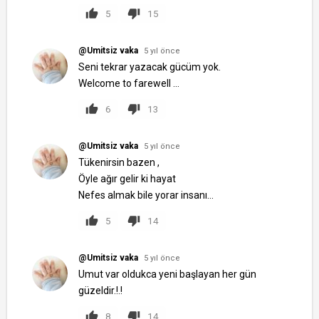
5
15
@Umitsiz vaka
5 yıl önce
Seni tekrar yazacak gücüm yok.
Welcome to farewell ...
6
13
@Umitsiz vaka
5 yıl önce
Tükenirsin bazen ,
Öyle ağır gelir ki hayat
Nefes almak bile yorar insanı...
5
14
@Umitsiz vaka
5 yıl önce
Umut var oldukca yeni başlayan her gün
güzeldir.!.!
8
14