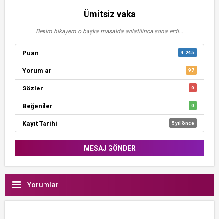
Ümitsiz vaka
Benim hikayem o başka masalda anlatilinca sona erdi...
Puan
4.245
Yorumlar
97
Sözler
0
Beğeniler
0
Kayıt Tarihi
5 yıl önce
MESAJ GÖNDER
Yorumlar