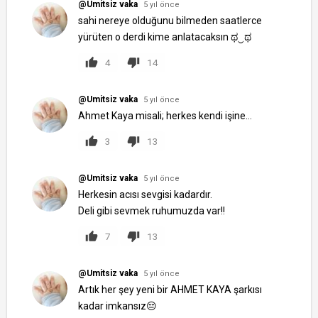
@Umitsiz vaka
5 yıl önce
sahi nereye olduğunu bilmeden saatlerce
yürüten o derdi kime anlatacaksın ಥ‿ಥ
4
14
@Umitsiz vaka
5 yıl önce
Ahmet Kaya misali; herkes kendi işine...
3
13
@Umitsiz vaka
5 yıl önce
Herkesin acısı sevgisi kadardır.
Deli gibi sevmek ruhumuzda var!!
7
13
@Umitsiz vaka
5 yıl önce
Artık her şey yeni bir AHMET KAYA şarkısı
kadar imkansız😔