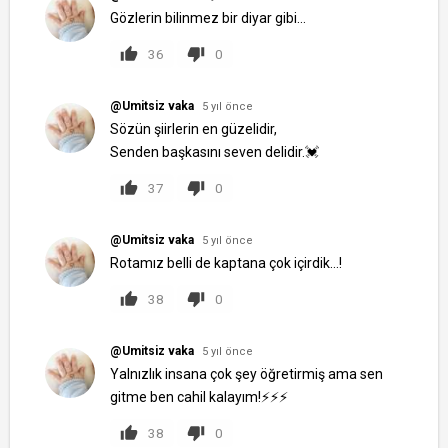
Gözlerin bilinmez bir diyar gibi...
36
0
@Umitsiz vaka
5 yıl önce
Sözün şiirlerin en güzelidir,
Senden başkasını seven delidir.💓
37
0
@Umitsiz vaka
5 yıl önce
Rotamız belli de kaptana çok içirdik...!
38
0
@Umitsiz vaka
5 yıl önce
Yalnızlık insana çok şey öğretirmiş ama sen
gitme ben cahil kalayım!⚡⚡⚡
38
0