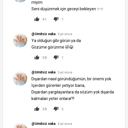
miyim
Seni düşünmek için geceyi bekleyen ✨✨
41
1
@Umitsiz vaka
5 yıl önce
Ya olduğun gibi görün ya da
Gözüme görünme 🤣😂
38
1
@Umitsiz vaka
5 yıl önce
Dışardan nasıl göründüğümün, bir önemi yok.
İçerden görenler yetiyor bana,
Dışardan yargılayanlara da sözüm yok dışarda
kalmaları yeter onlara!?!
38
3
@Umitsiz vaka
5 yıl önce