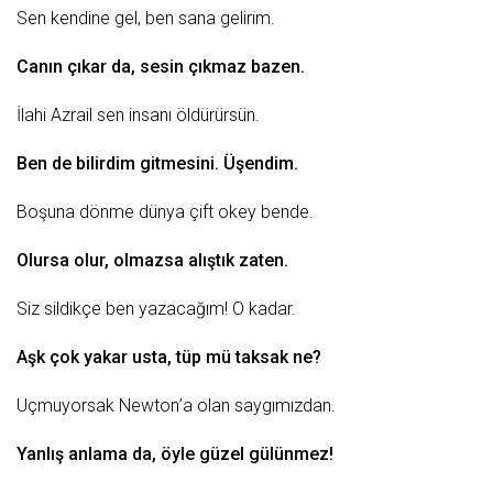
Sen kendine gel, ben sana gelirim.
Canın çı
kar
da, sesin çıkmaz bazen.
İlahi Azrail sen insanı öldürürsün.
Ben de bilirdim gitmesini. Üşendim.
Boşuna dönme dünya çift okey bende.
Olursa olur, olmazsa alıştık zaten.
Siz sildikçe ben yazacağım! O kadar.
Aşk
çok yakar usta, tüp mü taksak ne?
Uçmuyorsak
Newton
’a olan saygımızdan.
Yanlış anlama da, öyle
güzel
gülünmez!