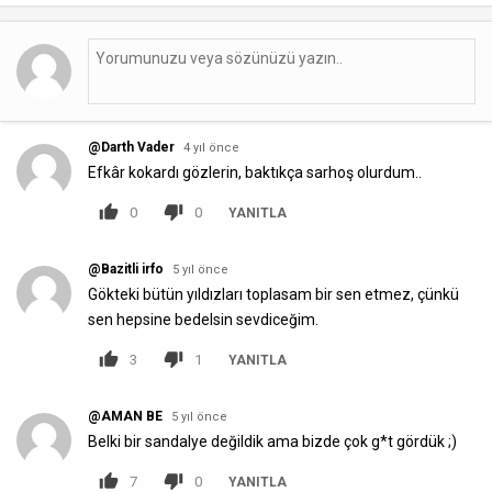
@Darth Vader
4 yıl önce
Efkâr kokardı gözlerin, baktıkça sarhoş olurdum..
0
0
YANITLA
@Bazitli irfo
5 yıl önce
Gökteki bütün yıldızları toplasam bir sen etmez, çünkü
sen hepsine bedelsin sevdiceğim.
3
1
YANITLA
@AMAN BE
5 yıl önce
Belki bir sandalye değildik ama bizde çok g*t gördük ;)
7
0
YANITLA