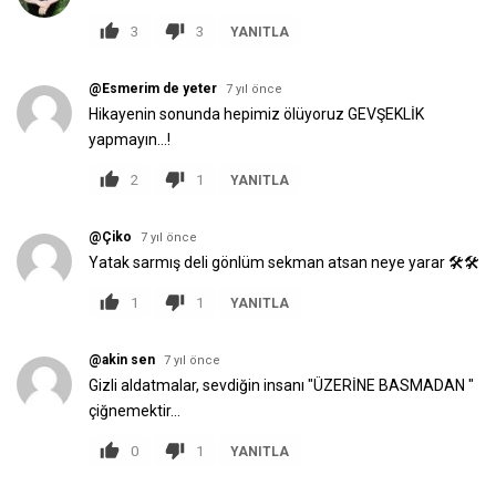
3
3
YANITLA
@Esmerim de yeter
7 yıl önce
Hikayenin sonunda hepimiz ölüyoruz GEVŞEKLİK
yapmayın...!
2
1
YANITLA
@Çiko
7 yıl önce
Yatak sarmış deli gönlüm sekman atsan neye yarar 🛠🛠
1
1
YANITLA
@akin sen
7 yıl önce
Gizli aldatmalar, sevdiğin insanı "ÜZERİNE BASMADAN "
çiğnemektir...
0
1
YANITLA