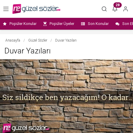
28
Popüler Konular
Popüler Üyeler
Son Konular
Son E
Anasayfa
/
Güzel Sözler
/
Duvar Yazıları
Duvar Yazıları