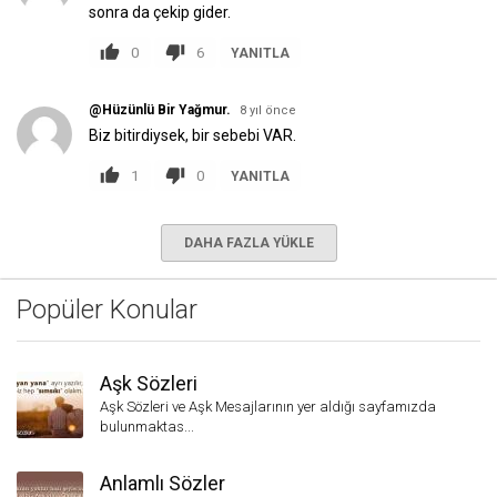
sonra da çekip gider.
0
6
YANITLA
@Hüzünlü Bir Yağmur.
8 yıl önce
Biz bitirdiysek, bir sebebi VAR.
1
0
YANITLA
DAHA FAZLA YÜKLE
Popüler Konular
Aşk Sözleri
Aşk Sözleri ve Aşk Mesajlarının yer aldığı sayfamızda
bulunmaktas...
Anlamlı Sözler