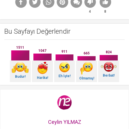
4
8
Bu Sayfayı Değerlendir
1511
1047
911
824
665
Berbat!
Eh İşte!
Budur!
Harika!
Olmamış!
Ceylin YILMAZ