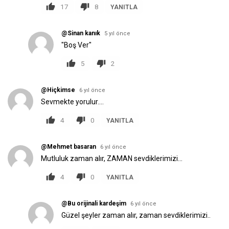
17
8
YANITLA
@Sinan kanık
5 yıl önce
"Boş Ver"
5
2
@Hiçkimse
6 yıl önce
Sevmekte yorulur....
4
0
YANITLA
@Mehmet basaran
6 yıl önce
Mutluluk zaman alır, ZAMAN sevdiklerimizi...
4
0
YANITLA
@Bu orijinali kardeşim
6 yıl önce
Güzel şeyler zaman alır, zaman sevdiklerimizi..