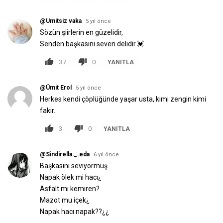
@Umitsiz vaka
5 yıl önce
Sözün şiirlerin en güzelidir,
Senden başkasını seven delidir.💓
37
0
YANITLA
@Ümit Erol
5 yıl önce
Herkes kendi çöplüğünde yaşar usta, kimi zengin kimi
fakir.
3
0
YANITLA
@Sindirella._.eda
6 yıl önce
Başkasını seviyormuş.
Napak ölek mi hacı¿
Asfalt mı kemiren?
Mazot mu içek¿
Napak hacı napak??¿¿