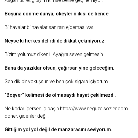
Asgari ücret gibiyim kimse benle geçinemiyor.
Boşuna dönme dünya, okeylerin ikisi de bende.
Bi havalar bi havalar sanırsın ejderhası var.
Neyse ki herkes delirdi de dikkat çekmiyoruz.
Bizim yolumuz dikenli. Ayağını seven gelmesin.
Bana da yazıklar olsun, çağırsan yine geleceğim.
Sen dik bir yokuşsun ve ben çok sigara içiyorum.
“Boşver” kelimesi de olmasaydı
hayat
çekilmezdi.
Ne kadar içersen iç başın
https://www.neguzelsozler.com
döner, gidenler değil.
Gittiğim
yol
yol değil de manzarasını
seviyorum
.