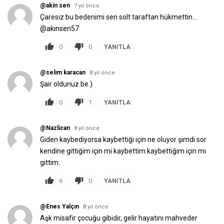
@akin sen
7 yıl önce
Çaresiz bu bedenimi sen solt taraftan hükmettin...
@akınsen57
0
0
YANITLA
@selim karacan
8 yıl önce
Şair oldunuz be.)
0
1
YANITLA
@Nazlican
8 yıl önce
Giden kaybediyorsa kaybettiği için ne oluyor şimdi sor
kendine gittiğim için mi kaybettim kaybettiğim için mi
gittim.
6
0
YANITLA
@Enes Yalçın
8 yıl önce
Aşk misafir çocuğu gibidir, gelir hayatını mahveder