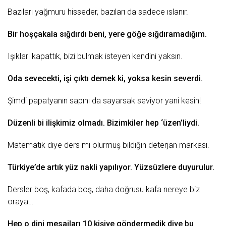
Bazıları yağmuru hisseder, bazıları da sadece ıslanır.
Bir hoşçakala sığdırdı beni, yere göğe sığdıramadığım.
Işıkları kapattık, bizi bulmak isteyen kendini yaksın.
Oda sevecekti, işi çıktı demek ki, yoksa kesin severdi.
Şimdi papatyanın sapını da sayarsak seviyor yani kesin!
Düzenli bi ilişkimiz olmadı. Bizimkiler hep ‘üzen’liydi.
Matematik diye
ders
mi olurmuş bildiğin deterjan markası.
Türkiye
’de artık yüz nakli yapılıyor. Yüzsüzlere duyurulur.
Dersler boş, kafada boş, daha doğrusu kafa nereye biz
oraya…
Hep o dini mesajları 10 kişiye göndermedik diye bu