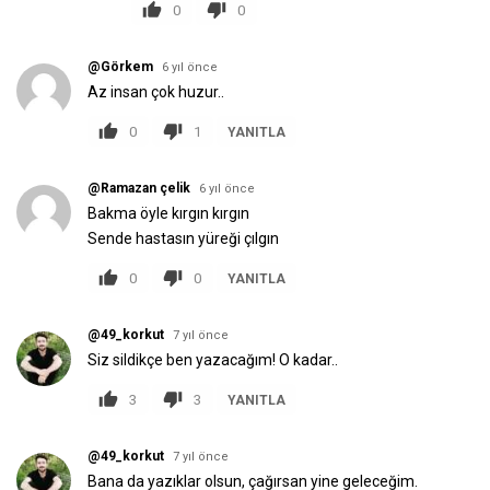
0
0
@Görkem
6 yıl önce
Az insan çok huzur..
0
1
YANITLA
@Ramazan çelik
6 yıl önce
Bakma öyle kırgın kırgın
Sende hastasın yüreği çılgın
0
0
YANITLA
@49_korkut
7 yıl önce
Siz sildikçe ben yazacağım! O kadar..
3
3
YANITLA
@49_korkut
7 yıl önce
Bana da yazıklar olsun, çağırsan yine geleceğim.