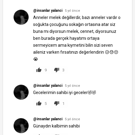
@insanlar yalanci
5 yıl önce
Anneler melek değillerdir, bazı anneler vardır o
soğukta çocuğunu sokağın ortasına atar siz
buna mı diyorsun melek, cennet, diyorsunuz
ben burada gerçek hayatımı ortaya
sermeyicem ama kıymetini bilin sizi seven
aileniz varken fırsatınızı değerlendirin 😥😓😔
😭
9
3
@insanlar yalanci
5 yıl önce
Gecelerimin sahibi iyi geceler🤣🤣
5
1
@insanlar yalanci
5 yıl önce
Günaydın kalbimin sahibi