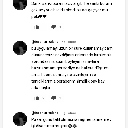
Sanki sanki buram acıyor gibi he sanki buram
çok acıyor gibi oldu şimdi bu acı geçiyor mu
peki🖤🖤
5
1
@insanlar yalanci
5 yıl önce
bu uygulamayı uzun bir süre kullanamayıcam,
düşünsenize sevdiğinizi arkanızda bırakmak
zorundasınız şuan böyleyim sınavlara
hazırlanmam gerek diye ne hallere düştüm
ama 1 sene sonra yine sizinleyim ve
tanıdıklarımla beraberim şimdilik bay bay
arkadaşlar.
9
2
@insanlar yalanci
5 yıl önce
Pazar günü tatil olmasına rağmen annem ev
işi diye tutturmuştur😂😂