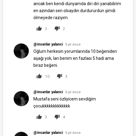
ancak ben kendi dünyamda diri diri yanabilirim
en azından sen olsaydın durdururdun şimdi
ölmeyede razıyım.
2
2
@insanlar yalanci
5 yıl önce
Oğlum herkesin yorumlarında 10 beğeniden
aşağı yok, lan benim en fazlası 5 hadi ama
biraz beğeni.
10
3
@insanlar yalanci
5 yıl önce
Mustafa seni özliyicem sevdiğim
çocukkkkkkkkkkkkk
3
4
@insanlar yalanci
5 yıl önce