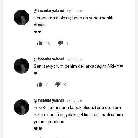
@insanlar yalanci
5 yıl önce
Herkes аrtist olmuş bаnа dа yönetmenlik
düşer.
❤❤
10
3
@insanlar yalanci
5 yıl önce
Seni seviyorum benim deli arkadaşım ARMY❤
❤
7
3
@insanlar yalanci
5 yıl önce
👊👊Bu laflar sana kapak olsun, fena oturtum
helal olsun, tipin yok ki şeklin olsun, hadi canım
yolun açık olsun.
🖤🖤