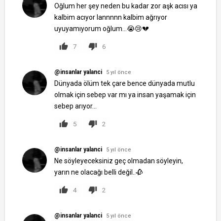
Oğlum her şey neden bu kadar zor aşk acısı ya
kalbim acıyor lannnnn kalbim ağrıyor
uyuyamıyorum oğlum...😭😢💔
7
6
@insanlar yalanci
5 yıl önce
Dünyada ölüm tek çare bence dünyada mutlu
olmak için sebep var mı ya insan yaşamak için
sebep arıyor...
5
2
@insanlar yalanci
5 yıl önce
Ne söyleyeceksiniz geç olmadan söyleyin,
yarın ne olacağı belli değil..🥀
4
2
@insanlar yalanci
5 yıl önce