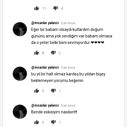
11
4
@insanlar yalanci
5 yıl önce
Eğer bir babam olsaydı kutlardım doğum
gününü ama yok sevdiğim var babam olmasa
da o yeter belki beni sevmiyordur ❤❤❤❤
8
2
@insanlar yalanci
5 yıl önce
bu yıl bir halt olmaz kardeş bu yıldan bişey
beklemeyen yorumu beğenin.
5
1
@insanlar yalanci
5 yıl önce
Bende eskisiyim nasılsın❗❗
3
1