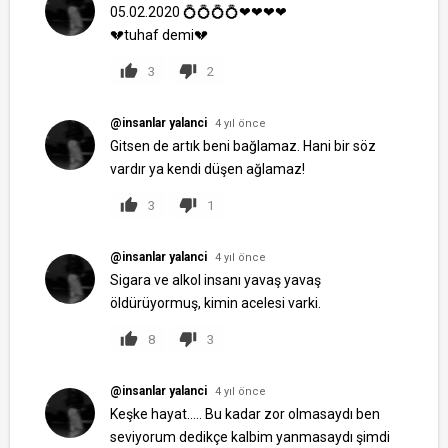
05.02.2020 💍💍💍💍❤❤❤❤
💔tuhaf demi💔
3
2
@insanlar yalanci
4 yıl önce
Gitsen de artık beni bağlamaz. Hani bir söz
vardır ya kendi düşen ağlamaz!
3
1
@insanlar yalanci
4 yıl önce
Sigara ve alkol insanı yavaş yavaş
öldürüyormuş, kimin acelesi varki.
8
3
@insanlar yalanci
4 yıl önce
Keşke hayat..... Bu kadar zor olmasaydı ben
seviyorum dedikçe kalbim yanmasaydı şimdi