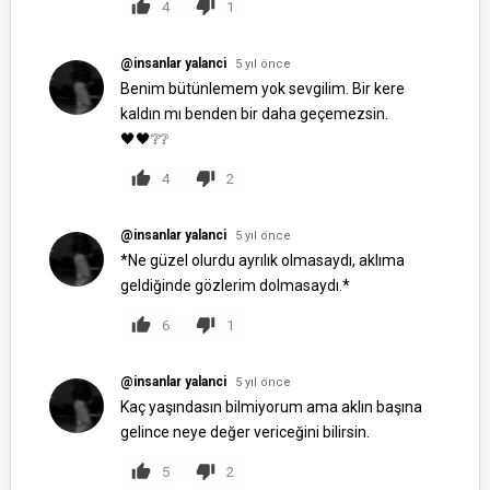
4
1
@insanlar yalanci
5 yıl önce
Benim bütünlemem yok sevgilim. Bir kere
kaldın mı benden bir daha geçemezsin.
🖤🖤❔❔
4
2
@insanlar yalanci
5 yıl önce
*Ne güzel olurdu ayrılık olmasaydı, aklıma
geldiğinde gözlerim dolmasaydı.*
6
1
@insanlar yalanci
5 yıl önce
Kaç yaşındasın bilmiyorum ama aklın başına
gelince neye değer vericeğini bilirsin.
5
2