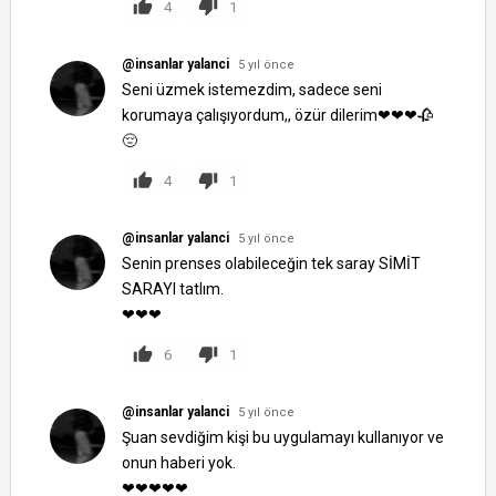
4
1
@insanlar yalanci
5 yıl önce
Seni üzmek istemezdim, sadece seni
korumaya çalışıyordum,, özür dilerim❤❤❤🥀
😔
4
1
@insanlar yalanci
5 yıl önce
Senin prenses olabileceğin tek saray SİMİT
SARAYI tatlım.
❤❤❤
6
1
@insanlar yalanci
5 yıl önce
Şuan sevdiğim kişi bu uygulamayı kullanıyor ve
onun haberi yok.
❤❤❤❤❤