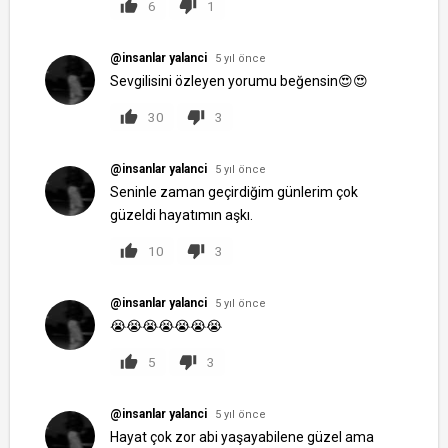
6
1
@insanlar yalanci
5 yıl önce
Sevgilisini özleyen yorumu beğensin😍😍
30
3
@insanlar yalanci
5 yıl önce
Seninle zaman geçirdiğim günlerim çok
güzeldi hayatımın aşkı.
10
3
@insanlar yalanci
5 yıl önce
😭😭😭😭😭😭😭
5
3
@insanlar yalanci
5 yıl önce
Hayat çok zor abi yaşayabilene güzel ama