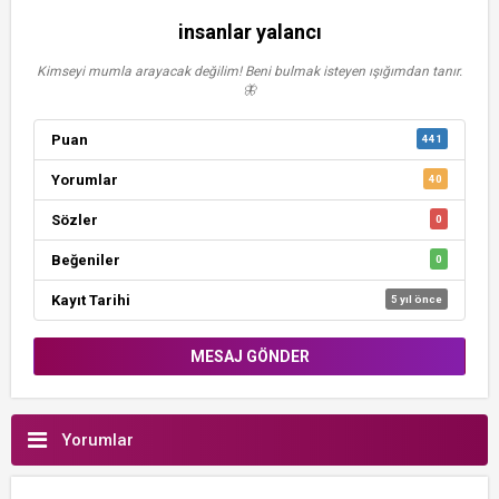
insanlar yalancı
Kimseyi mumla arayacak değilim! Beni bulmak isteyen ışığımdan tanır.
🦋
Puan
441
Yorumlar
40
Sözler
0
Beğeniler
0
Kayıt Tarihi
5 yıl önce
MESAJ GÖNDER
Yorumlar