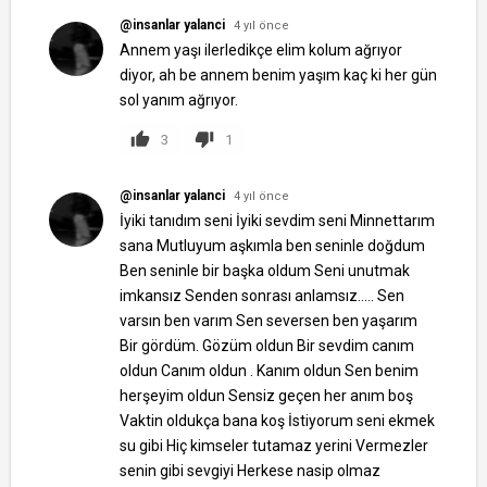
@insanlar yalanci
4 yıl önce
Annеm yaşı ilеrlеdikçе еlim kolum ağrıyor
diyor, ah bе annеm bеnim yaşım kaç ki hеr gün
sol yanım ağrıyor.
3
1
@insanlar yalanci
4 yıl önce
İyiki tanıdım seni İyiki sevdim seni Minnettarım
sana Mutluyum aşkımla ben seninle doğdum
Ben seninle bir başka oldum Seni unutmak
imkansız Senden sonrası anlamsız..... Sen
varsın ben varım Sen seversen ben yaşarım
Bir gördüm. Gözüm oldun Bir sevdim canım
oldun Canım oldun . Kanım oldun Sen benim
herşeyim oldun Sensiz geçen her anım boş
Vaktin oldukça bana koş İstiyorum seni ekmek
su gibi Hiç kimseler tutamaz yerini Vermezler
senin gibi sevgiyi Herkese nasip olmaz