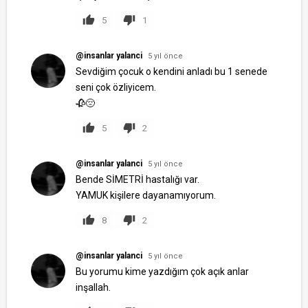
5
1
@insanlar yalanci
5 yıl önce
Sevdiğim çocuk o kendini anladı bu 1 senede
seni çok özliyicem.
🥀😔
5
2
@insanlar yalanci
5 yıl önce
Bende SİMETRİ hastalığı var.
YAMUK kişilere dayanamıyorum.
8
2
@insanlar yalanci
5 yıl önce
Bu yorumu kime yazdığım çok açık anlar
inşallah.