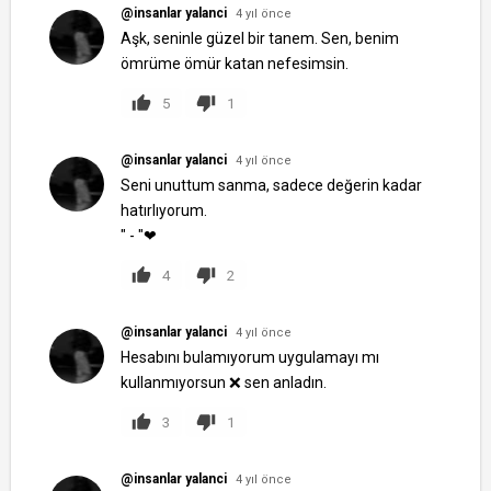
@insanlar yalanci
4 yıl önce
Aşk, seninle güzel bir tanem. Sen, benim
ömrüme ömür katan nefesimsin.
5
1
@insanlar yalanci
4 yıl önce
Seni unuttum sanma, sadece değerin kadar
hatırlıyorum.
" - "❤
4
2
@insanlar yalanci
4 yıl önce
Hesabını bulamıyorum uygulamayı mı
kullanmıyorsun ❌ sen anladın.
3
1
@insanlar yalanci
4 yıl önce