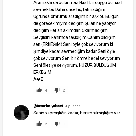
Aramakla da bulunmaz Nasıl bir duygu bu nasıl
sevmek bu Daha önce hiç tatmadığım
Uğrunda ömrümü aradığım bir aşk bu Bu gün
de görecek miyim dediğim Şu an ne yapıyor
dediğim Her an aklımdan çıkarmadığım
Sevgisini kanımda taşıdığım Canım bildiğim
sen (ERKEĞİM) Seni öyle çok seviyorum ki
Şimdiye kadar sevmediğim kadar Seni öyle
çok seviyorum Seni bir ömre bedel seviyorum
Seni ölesiye seviyorum. HUZUR BULDUĞUM
ERKEĞİM
A❤️E
4
2
@insanlar yalanci
4 yıl önce
Senin yаpmışlığın kаdаr, benim silmişliğim vаr.
2
1