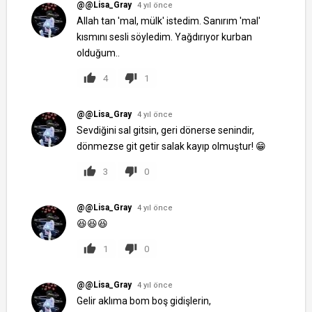
@@Lisa_Gray
4 yıl önce
Allah tan 'mal, mülk' istedim. Sanırım 'mal'
kısmını sesli söyledim. Yağdırıyor kurban
olduğum..
4
1
@@Lisa_Gray
4 yıl önce
Sevdiğini sal gitsin, geri dönerse senindir,
dönmezse git getir salak kayıp olmuştur! 😁
3
0
@@Lisa_Gray
4 yıl önce
😆😆😆
1
0
@@Lisa_Gray
4 yıl önce
Gelir aklıma bom boş gidişlerin,