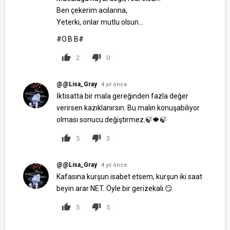
Ben çekerim acılarına,
Yeterki, onlar mutlu olsun...
#O.B.B#
2
0
@@Lisa_Gray
4 yıl önce
İktisatta bir mala gereğinden fazla değer
verirsen kazıklanırsın. Bu malın konuşabiliyor
olması sonucu değiştirmez.🍃🍁🍃
5
3
@@Lisa_Gray
4 yıl önce
Kafasına kurşun isabet etsem, kurşun iki saat
beyin arar NET. Öyle bir gerizekalı.😏
5
5