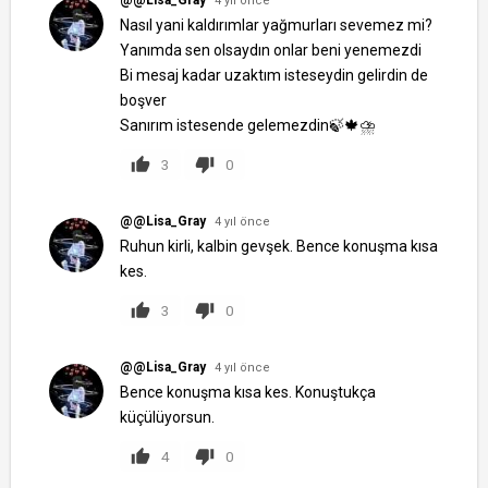
@@Lisa_Gray
4 yıl önce
Nasıl yani kaldırımlar yağmurları sevemez mi?
Yanımda sen olsaydın onlar beni yenemezdi
Bi mesaj kadar uzaktım isteseydin gelirdin de
boşver
Sanırım istesende gelemezdin🍃🍁⛈
3
0
@@Lisa_Gray
4 yıl önce
Ruhun kirli, kalbin gevşek. Bence konuşma kısa
kes.
3
0
@@Lisa_Gray
4 yıl önce
Bence konuşma kısa kes. Konuştukça
küçülüyorsun.
4
0