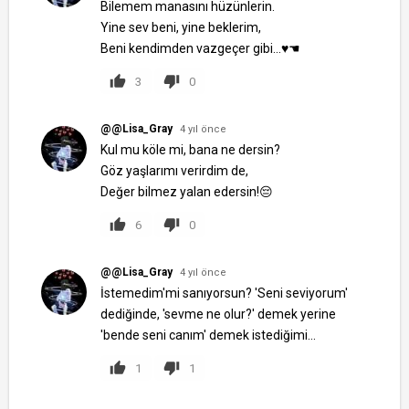
Bilemem manasını hüzünlerin.
Yine sev beni, yine beklerim,
Beni kendimden vazgeçer gibi...♥☚
3
0
@@Lisa_Gray
4 yıl önce
Kul mu köle mi, bana ne dersin?
Göz yaşlarımı verirdim de,
Değer bilmez yalan edersin!😔
6
0
@@Lisa_Gray
4 yıl önce
İstemedim'mi sanıyorsun? 'Seni seviyorum'
dediğinde, 'sevme ne olur?' demek yerine
'bende seni canım' demek istediğimi...
1
1