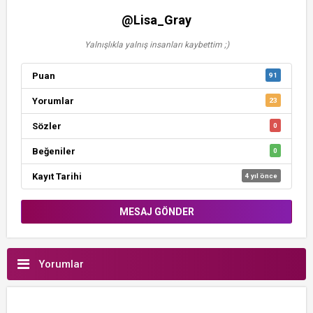
@Lisa_Gray
Yalnışlıkla yalnış insanları kaybettim ;)
Puan
91
Yorumlar
23
Sözler
0
Beğeniler
0
Kayıt Tarihi
4 yıl önce
MESAJ GÖNDER
Yorumlar