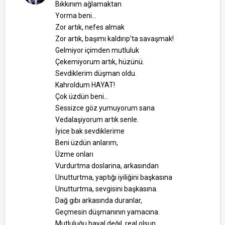
Bıkkınım ağlamaktan
Yorma beni...
Zor artık, nefes almak
Zor artık, başımı kaldırıp'ta savaşmak!
Gelmiyor içimden mutluluk
Çekemiyorum artık, hüzünü.
Sevdiklerim düşman oldu.
Kahroldum HAYAT!
Çok üzdün beni...
Sessizce göz yumuyorum sana
Vedalaşiyorum artık senle.
İyice bak sevdiklerime
Beni üzdün anlarım,
Üzme onları
Vurdurtma doslarina, arkasından
Unutturtma, yaptığı iyiliğini başkasına
Unutturtma, sevgisini başkasına.
Dağ gıbı arkasında duranlar,
Geçmesin düşmanının yamacına.
Mutluluğu hayal değıl, real olsun.