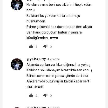
Ne olur sevme beni sevdiklerimi hep üzdüm
ben♬
Belki sırf bu yüzden kurtulamam şu
hüznümden
Evime gelsen bi kez duvarlardan dert akıyor
Sen hariç gördüğüm bütün insanlara
küstüğümden...☛♥☚
3
0
@@Lisa_Gray
4 yıl önce
Aklımda canlanıyor tıkandığımız her yokuş
Kalbinde soluklanayım birazcıkta sen konuş
Bilirsin senin canın yansa içimde dert olur
Ankaram'da bütün kışlar kalbin kadar sert
olur...❄⛇🍃
2
0