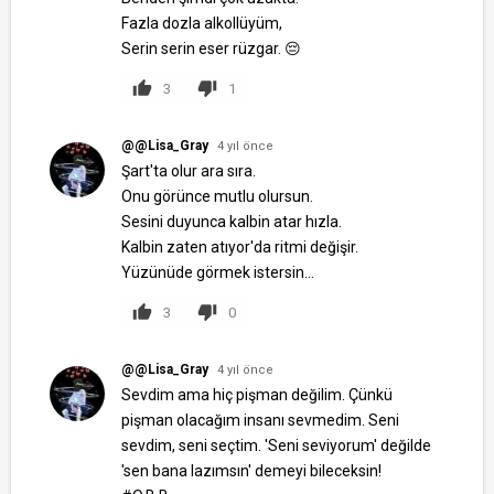
Fazla dozla alkollüyüm,
Serin serin eser rüzgar. 😔
3
1
@@Lisa_Gray
4 yıl önce
Şart'ta olur ara sıra.
Onu görünce mutlu olursun.
Sesini duyunca kalbin atar hızla.
Kalbin zaten atıyor'da ritmi değişir.
Yüzünüde görmek istersin...
3
0
@@Lisa_Gray
4 yıl önce
Sevdim ama hiç pişman değilim. Çünkü
pişman olacağım insanı sevmedim. Seni
sevdim, seni seçtim. 'Seni seviyorum' değilde
'sen bana lazımsın' demeyi bileceksin!