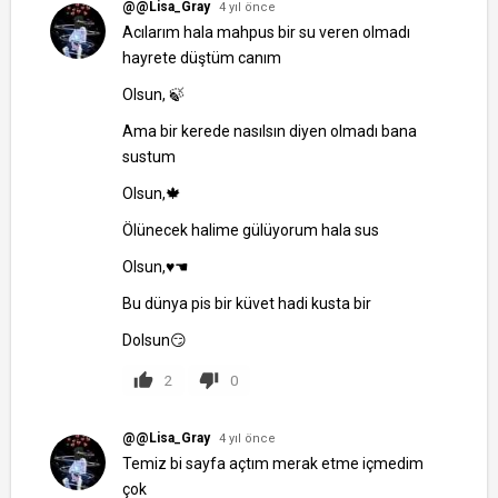
@@Lisa_Gray
4 yıl önce
Acılarım hala mahpus bir su veren olmadı
hayrete düştüm canım
Olsun, 🍃
Ama bir kerede nasılsın diyen olmadı bana
sustum
Olsun,🍁
Ölünecek halime gülüyorum hala sus
Olsun,♥☚
Bu dünya pis bir küvet hadi kusta bir
Dolsun😏
2
0
@@Lisa_Gray
4 yıl önce
Temiz bi sayfa açtım merak etme içmedim
çok