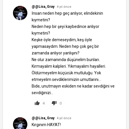
@@Lisa_Gray
4 yıl önce
İnsan neden hep geç anlıyor, elindekinin
kıymetini?
Neden hep bir şeyi kaybedince anlıyor
kıymetini?
Keşke öyle demeseydim, keş öyle
yapmasaydım. Neden hep çok geç bir
zamanda anlıyor yanlışını?
Ne olur zamanında düşünelim bunları.
Kırmayalım kalpleri. Yıkmayalım hayalleri.
Öldürmeyelim küçücük mutluluğu. Yok
etmeyelim sevdiklerimizin umutlarını...
Bide, unutmayın eskiden ne kadar sevdiğini ve
sevdiğinizi...
4
0
@@Lisa_Gray
4 yıl önce
Kırgınım HAYAT!