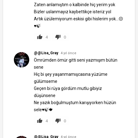
Zaten anlamıştım o kalbinde hiç yerim yok
Bizler uslanmayız kaybettikçe isteriz yol
Artık üzülemiyorum eskisi gibi hislerim yok...😔
♥🍃
4
0
@@Lisa_Gray
4 yıl önce
Ömrümden ömür gitti seni yazmışım bütün
sene
Hiç bi şey yaşanmamışcasına yüzüme
gülümseme
Geçen bi rüya gördüm mutlu gibiyiz
düşünsene
Ne yazık boğulmuştum karışıyorken hüzün
sele♥🍃🍁
4
0
@@Lisa_Gray
4 yıl önce