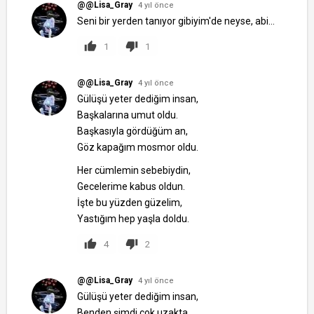
@@Lisa_Gray
4 yıl önce
Seni bir yerden tanıyor gibiyim'de neyse, abi...
1
1
@@Lisa_Gray
4 yıl önce
Gülüşü yeter dediğim insan,
Başkalarına umut oldu.
Başkasıyla gördüğüm an,
Göz kapağım mosmor oldu.
Her cümlemin sebebiydin,
Gecelerime kabus oldun.
İşte bu yüzden güzelim,
Yastığım hep yaşla doldu.
4
2
@@Lisa_Gray
4 yıl önce
Gülüşü yeter dediğim insan,
Benden şimdi çok uzakta.