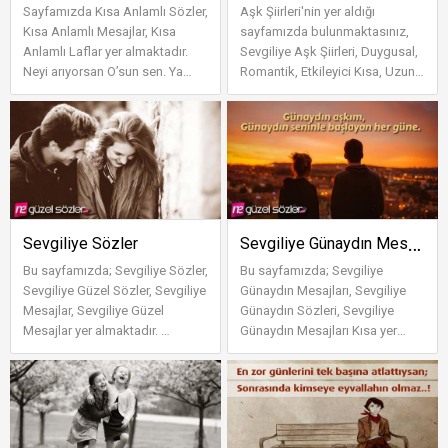
Sayfamızda Kısa Anlamlı Sözler,
Aşk Şiirleri'nin yer aldığı
Kısa Anlamlı Mesajlar, Kısa
sayfamızda bulunmaktasınız,
Anlamlı Laflar yer almaktadır.
Sevgiliye Aşk Şiirleri, Duygusal,
Neyi arıyorsan O’sun sen. Ya
Romantik, Etkileyici Kısa, Uzun
ümit sizsiniz, ya ümitsi...
ve En Güzel Aşk Şiirleri 202...
Sevgiliye Günaydın Mesajları
Sevgiliye Sözler
Bu sayfamızda; Sevgiliye Sözler,
Bu sayfamızda; Sevgiliye
Sevgiliye Güzel Sözler, Sevgiliye
Günaydın Mesajları, Sevgiliye
Mesajlar, Sevgiliye Güzel
Günaydın Sözleri, Sevgiliye
Mesajlar yer almaktadır.
Günaydın Mesajları Kısa yer
SEVGİLİYE GÜZEL SÖZLER Aş...
almaktadır. Gözlerimi açtığımda
karşım...