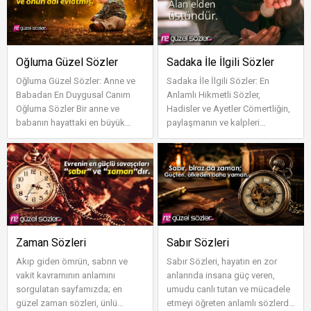
Oğluma Güzel Sözler
Sadaka İle İlgili Sözler
Oğluma Güzel Sözler: Anne ve
Sadaka İle İlgili Sözler: En
Babadan En Duygusal Canım
Anlamlı Hikmetli Sözler,
Oğluma Sözler Bir anne ve
Hadisler ve Ayetler Cömertliğin,
babanın hayattaki en büyük
paylaşmanın ve kalpleri
gurur kaynağı evlatlarıdır.
birleştirmenin nişanesi olan
Sayfamızda;...
sayfamı...
Zaman Sözleri
Sabır Sözleri
Akıp giden ömrün, sabrın ve
Sabır Sözleri, hayatın en zor
vakit kavramının anlamını
anlarında insana güç veren,
sorgulatan sayfamızda; en
umudu canlı tutan ve mücadele
güzel zaman sözleri, ünlü
etmeyi öğreten anlamlı sözlerdir.