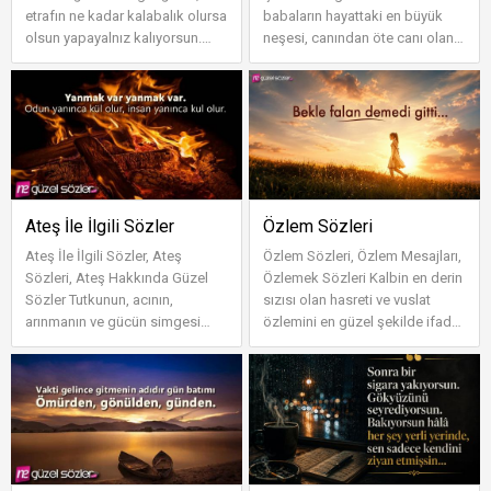
etrafın ne kadar kalabalık olursa
babaların hayattaki en büyük
olsun yapayalnız kalıyorsun.
neşesi, canından öte canı olan
Gözlerimden akan her damlada
evlatlarına dair derl...
na...
Ateş İle İlgili Sözler
Özlem Sözleri
Ateş İle İlgili Sözler, Ateş
Özlem Sözleri, Özlem Mesajları,
Sözleri, Ateş Hakkında Güzel
Özlemek Sözleri Kalbin en derin
Sözler Tutkunun, acının,
sızısı olan hasreti ve vuslat
arınmanın ve gücün simgesi
özlemini en güzel şekilde ifade
olan ateşe dair hazırlanan
edebilmeniz için hazı...
sayfamızda...