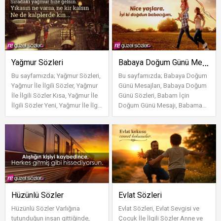
Babaya Doğum Günü Mesajları
Yağmur Sözleri
Bu sayfamızda; Yağmur Sözleri,
Bu sayfamızda; Babaya Doğum
Yağmur İle İlgili Sözler, Yağmur
Günü Mesajları, Babaya Doğum
İle İlgili Sözler Kısa, Yağmur İle
Günü Sözleri, Babam İçin
İlgili Sözler Yeni, Yağmur İle İlgili
Doğum Günü Mesajı, Babama
Sözler Facebo...
Doğum Günü Mesajları yer
almaktadır. BABA...
Hüzünlü Sözler
Evlat Sözleri
Hüzünlü Sözler Varlığına
Evlat Sözleri, Evlat Sevgisi ve
tutunduğun insan gittiğinde,
Çocuk İle İlgili Sözler Anne ve