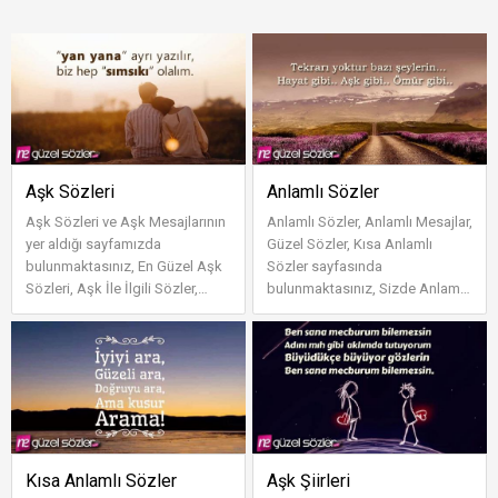
Aşk Sözleri
Anlamlı Sözler
Aşk Sözleri ve Aşk Mesajlarının
Anlamlı Sözler, Anlamlı Mesajlar,
yer aldığı sayfamızda
Güzel Sözler, Kısa Anlamlı
bulunmaktasınız, En Güzel Aşk
Sözler sayfasında
Sözleri, Aşk İle İlgili Sözler,
bulunmaktasınız, Sizde Anlamlı
Sevgiliye Harika Aşk Sözleri'ni
Söz eklemek istiyorsanız yorum
se...
bölümünü ...
Kısa Anlamlı Sözler
Aşk Şiirleri