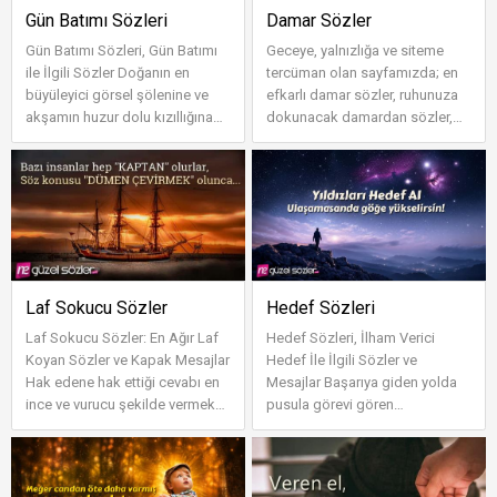
Gün Batımı Sözleri
Damar Sözler
Gün Batımı Sözleri, Gün Batımı
Geceye, yalnızlığa ve siteme
ile İlgili Sözler Doğanın en
tercüman olan sayfamızda; en
büyüleyici görsel şölenine ve
efkarlı damar sözler, ruhunuza
akşamın huzur dolu kızıllığına
dokunacak damardan sözler,
adanmış sayfamızda; en güz...
duygusal derinliği yüksek damar
ya...
Laf Sokucu Sözler
Hedef Sözleri
Laf Sokucu Sözler: En Ağır Laf
Hedef Sözleri, İlham Verici
Koyan Sözler ve Kapak Mesajlar
Hedef İle İlgili Sözler ve
Hak edene hak ettiği cevabı en
Mesajlar Başarıya giden yolda
ince ve vurucu şekilde vermek
pusula görevi gören
isteyenler için hazırlan...
sayfamızda; ufkunuzu açacak
hedef sözler...