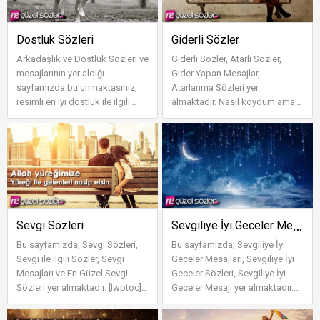
Dostluk Sözleri
Giderli Sözler
Arkadaşlık ve Dostluk Sözleri ve
Giderli Sözler, Atarlı Sözler,
mesajlarının yer aldığı
Gider Yapan Mesajlar,
sayfamızda bulunmaktasınız,
Atarlanma Sözleri yer
resimli en iyi dostluk ile ilgili
almaktadır. Nasıl koydum ama
sözleri sevdiklerinle paylaş. ...
insan yerine seni. Ağır
konuşuyorsam sustu...
Sevgiliye İyi Geceler Mesajları
Sevgi Sözleri
Bu sayfamızda; Sevgi Sözleri,
Bu sayfamızda; Sevgiliye İyi
Sevgi ile ilgili Sözler, Sevgi
Geceler Mesajları, Sevgiliye İyi
Mesajları ve En Güzel Sevgi
Geceler Sözleri, Sevgiliye İyi
Sözleri yer almaktadır. [lwptoc]
Geceler Mesajı yer almaktadır.
Sevgi Sözleri O kаdаr m...
Geceme ışık ol, rüyalar...