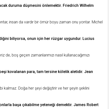
lacak
duruma
düşmesini önlemektir. Friedrich Wilhelm
tar, insan da vardır bir
ömür
boyu
zaman
onu yontar. Michel
iğini biliyorsa, onun için her
rüzgar
uygundur. Lucius
riz de, boş geçen zamanlarımızı nasıl kullanacağımızı
 peşi kovalanan para, tam tersine kölelik aletidir. Jean
ibi kalmaz.
Doğa
her şeyi değiştirir ve her şeyin şeklini
onlarla başa çıkabilme yeteneği demektir. James Robert