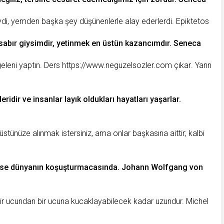
di, yemden başka şey düşünenlerle alay ederlerdi. Epiktetos
sabır
giysimdir, yetinmek en üstün kazancımdır. Seneca
geleni yaptın.
Ders
https://www.neguzelsozler.com
çı
kar
. Yarın
eridir ve insanlar layık oldukları hayatları yaşarlar.
tünüze alınmak istersiniz, ama onlar başkasına aittir; kalbi
se dünyanın koşuşturmacasında. Johann Wolfgang von
 bir ucundan bir ucuna kucaklayabilecek kadar uzundur. Michel