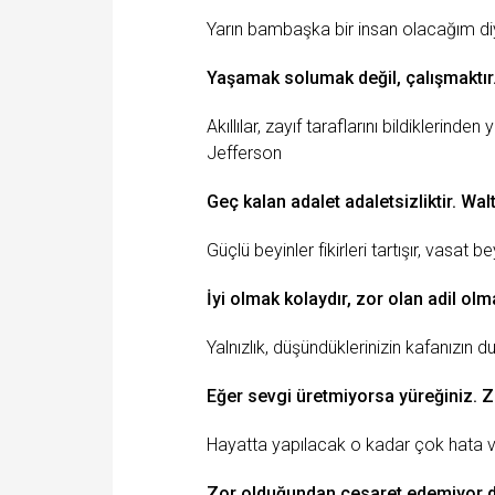
Yarın bambaşka bir insan olacağım d
Yaşamak solumak değil, çalışmaktır
Akıllılar, zayıf taraflarını bildiklerinde
Jefferson
Geç kalan adalet adaletsizliktir. W
Güçlü beyinler fikirleri tartışır, vasat be
İyi olmak kolaydır, zor olan adil olm
Yalnızlık
, düşündüklerinizin kafanızın d
Eğer
sevgi
üretmiyorsa yüreğiniz.
Z
Hayatta yapılacak o kadar çok
hata
v
Zor olduğundan
cesaret
edemiyor de