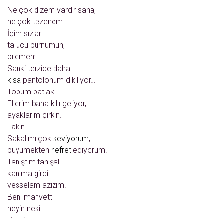
Ne çok dizem vardır sana,
ne çok tezenem.
İçim sızlar
ta ucu burnumun,
bilemem…
Sanki terzide daha
kısa
pantolonum dikiliyor…
Topum patlak..
Ellerim bana kıllı geliyor,
ayaklarım çirkin.
Lakin…
Sakalımı çok
seviyorum
,
büyümekten
nefret
ediyorum.
Tanıştım tanışalı
kanıma girdi
vesselam azizim.
Beni mahvetti
neyin nesi.