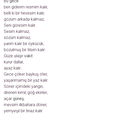
Bu
gece
ben giderim resmim kalır,
belli ki bir hevesim kalır,
gözüm arkada kalmaz,
Seni göresim kalır..
Sesim kalmaz,
sözüm kalmaz,
yarım kalır bir öykücük,
bozulmuş bir tılsım kalır.
Güze ulaşır
vakit
kurur dallar,
ayaz kalır…
Gece çöker baykuş öter,
yaşanmamış bir yaz kalır.
Söner içimdeki yangın,
direnen kımıl, göğ ekinler,
açar
güneş
,
mevsim ilkbahara döner,
yemyeşil bir tınaz kalır.