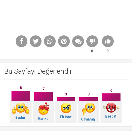
0
0
Bu Sayfayı Değerlendir
8
7
6
3
3
Berbat!
Eh İşte!
Budur!
Harika!
Olmamış!