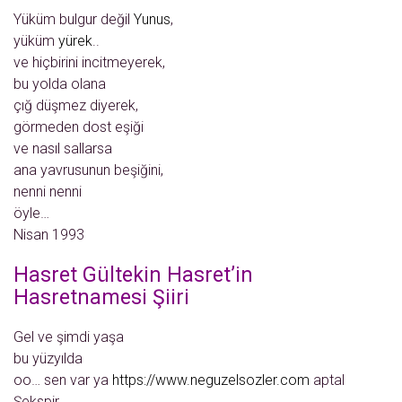
Yüküm bulgur değil
Yunus
,
yüküm
yürek
..
ve hiçbirini incitmeyerek,
bu yolda olana
çığ düşmez diyerek,
görmeden dost eşiği
ve nasıl sallarsa
ana yavrusunun beşiğini,
nenni nenni
öyle…
Nisan 1993
Hasret Gültekin Hasret’in
Hasretnamesi Şiiri
Gel ve şimdi yaşa
bu yüzyılda
oo… sen var ya
https://www.neguzelsozler.com
aptal
Şekspir,