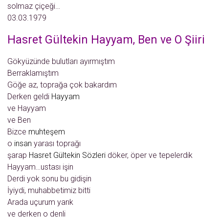
solmaz çiçeği…
03.03.1979
Hasret Gültekin Hayyam, Ben ve O Şiiri
Gökyüzünde bulutları ayırmıştım
Berraklamıştım
Göğe az, toprağa çok bakardım
Derken geldi
Hayyam
ve Hayyam
ve Ben
Bizce
muhteşem
o
insan
yarası toprağı
şarap
Hasret Gültekin Sözleri
döker, öper ve tepelerdik
Hayyam…ustası işin
Derdi yok sonu bu gidişin
İyiydi, muhabbetimiz bitti
Arada uçurum yarık
ve derken o denli