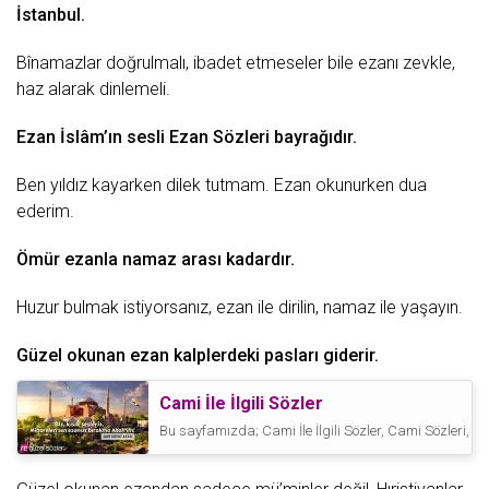
İstanbul.
Bînamazlar doğrulmalı, ibadet etmeseler bile ezanı zevkle,
haz alarak dinlemeli.
Ezan İslâm’ın sesli
Ezan Sözleri
bayrağıdır.
Ben
yıldız
kayarken dilek tutmam. Ezan okunurken dua
ederim.
Ömür
ezanla namaz arası kadardır.
Huzur bulmak
istiyorsanız, ezan ile dirilin, namaz ile yaşayın.
Güzel
okunan ezan kalplerdeki pasları giderir.
Cami İle İlgili Sözler
Bu sayfamızda; Cami İle İlgili Sözler, Cami Sözleri,
Ca