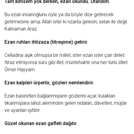
Tam kimsem yok derken, ezan okundu. Utandım.
Bu ezan insanoğlunu öyle ya da böyle dize getirecek
getirmesine ama; Allah ister ki rızanla gelesin, selan ile değil.
Kahraman
Araz
Ezan ruhları
ihtizaza
(titreşime) getirir.
Celladına
aşık
olmuşsa bir millet, ister ezan ister çan dinlet.
İtiraz etmiyorsa sürü gibi illet, müstehaktır ona her türlü zillet.
Ömer Hayyam
Ezan kalpleri ürpertir, gözleri nemlendirir.
Ezan basiretleri bağlanmışların gözlerini açar, kulakları
tıkanmışlara lahut aleminden gelen nidaları, dâvetleri, müjde
ve uyarıları işittirir.
Güzel okunan ezan gafleti dağıtır.