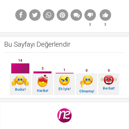
3
3
Bu Sayfayı Değerlendir
14
3
1
0
0
Berbat!
Eh İşte!
Budur!
Harika!
Olmamış!