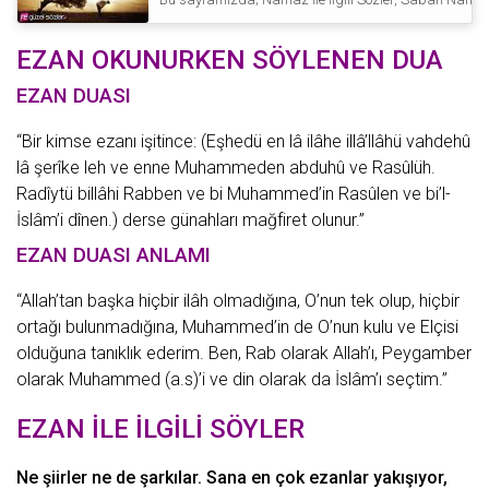
EZAN OKUNURKEN SÖYLENEN DUA
EZAN DUASI
“Bir kimse ezanı işitince: (Eşhedü en lâ ilâhe illâ’llâhü vahdehû
lâ şerîke leh ve enne Muhammeden abduhû ve Rasûlüh.
Radîytü billâhi Rabben ve bi Muhammed’in Rasûlen ve bi’l-
İslâm’i dînen.) derse günahları mağfiret olunur.”
EZAN DUASI ANLAMI
“Allah’tan başka hiçbir ilâh olmadığına, O’nun tek olup, hiçbir
ortağı bulunmadığına, Muhammed’in de O’nun kulu ve Elçisi
olduğuna tanıklık ederim. Ben, Rab olarak Allah’ı, Peygamber
olarak Muhammed (a.s)’i ve din olarak da İslâm’ı seçtim.”
EZAN İLE İLGİLİ SÖYLER
Ne
şiirler
ne de şarkılar. Sana en çok ezanlar yakışıyor,