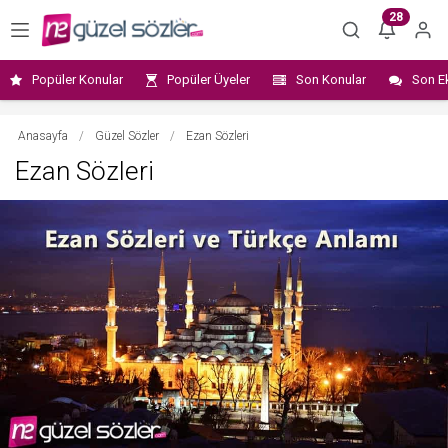
28
Popüler Konular
Popüler Üyeler
Son Konular
Son E
Anasayfa
/
Güzel Sözler
/
Ezan Sözleri
Ezan Sözleri