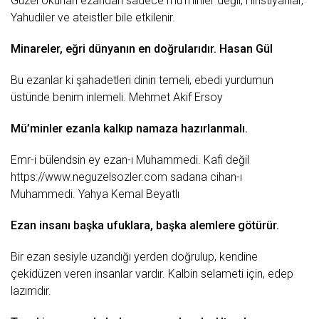
Güzel okunan ezandan sadece mü’minler değil, Hıristiyanlar,
Yahudiler ve ateistler bile etkilenir.
Minareler, eğri dünyanın en doğrularıdır.
Hasan
Gül
Bu ezanlar ki şahadetleri dinin temeli, ebedi yurdumun
üstünde benim inlemeli.
Mehmet Akif Ersoy
Mü’minler ezanla kalkıp namaza hazırlanmalı.
Emr-i bülendsin ey ezan-ı Muhammedi. Kafi değil
https://www.neguzelsozler.com
sadana cihan-ı
Muhammedi.
Yahya Kemal Beyatlı
Ezan insanı başka ufuklara, başka alemlere götürür.
Bir ezan sesiyle uzandığı yerden doğrulup, kendine
çekidüzen veren insanlar vardır. Kalbin selameti için,
edep
lazımdır.