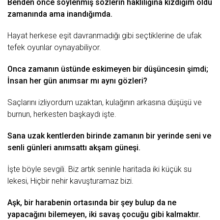
Benden önce söylenmiş sözlerin haklılığına kızdığım oldu
zamanında ama inandığımda.
Hayat herkese
eşit
davranmadığı gibi seçtiklerine de ufak
tefek oyunlar oynayabiliyor.
Onca zamanın üstünde eskimeyen bir düşüncesin şimdi;
İnsan her gün anımsar mı aynı gözleri?
Saçlarını izliyordum uzaktan, kulağının arkasına düşüşü ve
burnun, herkesten başkaydı işte.
Sana uzak kentlerden birinde zamanın bir yerinde seni ve
senli günleri anımsattı akşam güneşi.
İşte böyle
sevgili
. Biz artık seninle haritada iki küçük
su
lekesi, Hiçbir nehir kavuşturamaz bizi.
Aşk, bir harabenin ortasında bir şey bulup da ne
yapacağını bilemeyen, iki savaş çocuğu gibi kalmaktır.