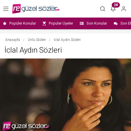
28
Popüler Konular
Popüler Üyeler
Son Konular
Son E
Anasayfa
/
Ünlü Sözleri
/
İclal Aydın Sözleri
İclal Aydın Sözleri