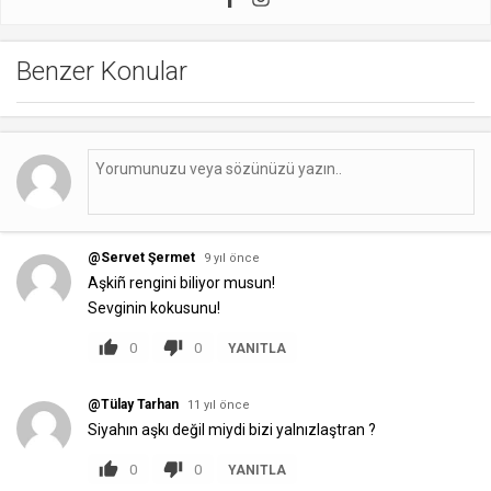
Benzer Konular
@Servet Şermet
9 yıl önce
Aşkiñ rengini biliyor musun!
Sevginin kokusunu!
0
0
YANITLA
@Tülay Tarhan
11 yıl önce
Siyahın aşkı değil miydi bizi yalnızlaştran ?
0
0
YANITLA