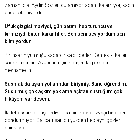
Zaman
İclal Aydın Sözleri
duramıyor, adam kalamıyor, kadın
engel olamıyordu.
Ufuk çizgisi maviydi,
gün batımı
hep turuncu ve
kırmızıydı bütün karanfiller. Ben seni seviyordum sen
bilmiyordun.
Bir insanın yumruğu kadardır kalbi, derler. Demek ki kalbin
kadar insansın. Avucunun içine düşen kalp kadar
merhametin.
Susmak
da aşkın yollarından biriymiş. Bunu öğrendim.
Susulmuş çok aşkım yok ama aşktan sustuğum çok
hikâyem var desem.
İki tebessüm bir aşk ediyor da binlerce
gözyaşı
bir gideni
döndürmüyor. Galiba
insan
bu yüzden hep aynı gözleri
anımsıyor.