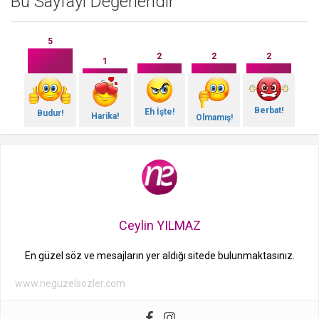
Bu Sayfayı Değerlendir
5
2
2
2
1
Berbat!
Eh İşte!
Budur!
Harika!
Olmamış!
Ceylin YILMAZ
En güzel söz ve mesajların yer aldığı sitede bulunmaktasınız.
www.neguzelsozler.com