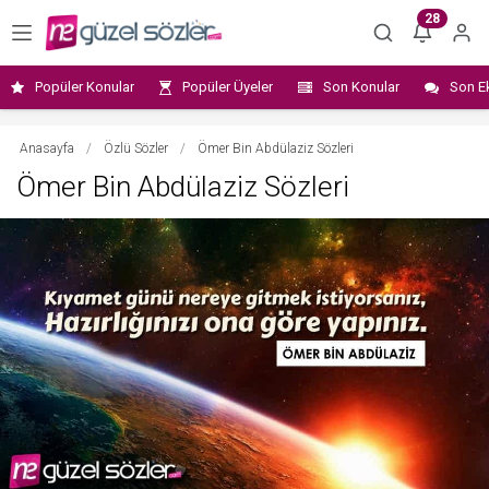
28
Popüler Konular
Popüler Üyeler
Son Konular
Son E
Anasayfa
/
Özlü Sözler
/
Ömer Bin Abdülaziz Sözleri
Ömer Bin Abdülaziz Sözleri