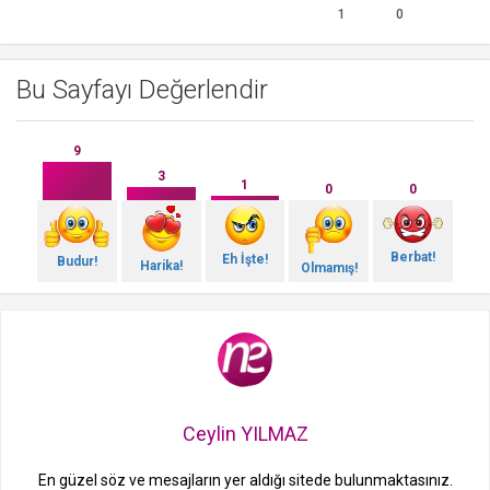
1
0
Bu Sayfayı Değerlendir
9
3
1
0
0
Berbat!
Eh İşte!
Budur!
Harika!
Olmamış!
Ceylin YILMAZ
En güzel söz ve mesajların yer aldığı sitede bulunmaktasınız.