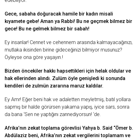
edebiliyor.
Gece
, sabaha doğuracak hamile bir
kadın
misali
kıyamete gebe! Aman ya Rabbi! Bu ne geçmek bilmez bir
gece! Bu ne gelmek bilmez bir
sabah
!
Ey insanlar!
Cennet
ve cehennem arasında kalmayacağınızı,
mutlaka ikisinden birine gideceğinizi bilmiyor musunuz?
Öyleyse ona göre yaşayın.!
Bizden öncekiler hakkı hapsettikleri için helak oldular ve
hak ellerinden alındı. Zulüm öyle genişledi ki sonunda
kendileri de zulmün zararına maruz kaldılar.
Ey Amr! Eğer beni hak ve adaletten meyletmiş, batıl yollara
sapmış bir halde görürsen yakama yapış, iyice sars, sonra
da bana ‘Sen ne yaptığını zannediyorsun! ‘de.
Afrika’nın zekat toplama görevlisi Yahya b. Said “Ömer b.
Abdülaziz beni, Afrika’nın zekat vergilerini toplamam ve