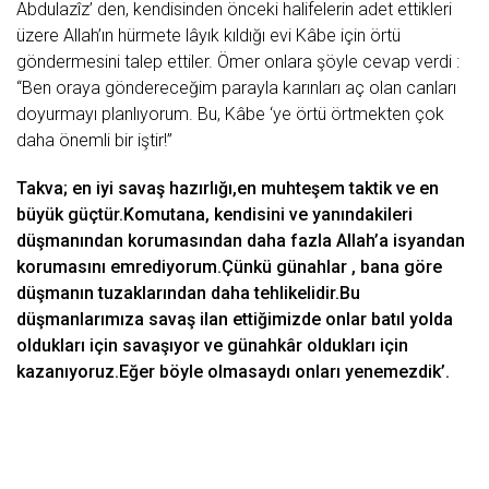
Abdulazîz’ den, kendisinden önceki halifelerin adet ettikleri
üzere Allah’ın hürmete lâyık kıldığı evi Kâbe için örtü
göndermesini talep ettiler. Ömer onlara şöyle cevap verdi :
“Ben oraya göndereceğim parayla karınları aç olan canları
doyurmayı planlıyorum. Bu, Kâbe ‘ye örtü örtmekten çok
daha önemli bir iştir!”
Takva; en iyi
savaş
hazırlığı,en
muhteşem
taktik ve en
büyük güçtür.Komutana, kendisini ve yanındakileri
düşmanından korumasından daha fazla Allah’a isyandan
korumasını emrediyorum.Çünkü günahlar , bana göre
düşmanın tuzaklarından daha tehlikelidir.Bu
düşmanlarımıza savaş ilan ettiğimizde onlar batıl yolda
oldukları için savaşıyor ve günahkâr oldukları için
kazanıyoruz.Eğer böyle olmasaydı onları yenemezdik’.