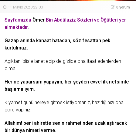
11 Mayıs 2020 22:00
0 yorum
Sayfamızda
Ömer
Bin Abdülaziz Sözleri ve Öğütleri yer
almaktadır.
Gazap anında kanaat hatadan, söz fesattan pek
kurtulmaz.
Açıktan iblis’e lanet edip de gizlice ona itaat edenlerden
olma.
Her ne yaparsam yapayım, her şeyden evvel ilk nefsimle
başlamalıyım.
Kıyamet günü nereye
gitmek
istiyorsanız, hazırlığınızı ona
göre yapınız.
Allahım! beni ahirette senin rahmetinden uzaklaştıracak
bir
dünya
nimeti verme.