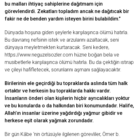
bu malları
ihtiyaç
sahiplerine dağıtmam için
görevlendirdi. Zekatları topladım ancak ne dağıtıcak bir
fakir
ne de benden
yardım
isteyen birini bulabildim.”
Dünyada hoşuna giden şeylerle karşılaşınca ölümü hatırla.
Bu davranış nefsinin
istek
ve arzularını azaltacak, seni
dünyaya meyletmekten kurtaracak. Seni kedere,
https://www.neguzelsozler.com
hüzne boğan bela ve
musibetlerle karşılaşınca ölümü hatırla. Bu da çektiğin ıstı
rap
ve çileyi hafifletecek, sorunlarını aşmanı sağlayacaktır.
Birilerinin ele geçirdiği bu topraklarda aslında tüm halk
ortaktır ve herkesin bu topraklarda hakkı vardır.
İnsanların önderi olan kişilerin hiçbir ayrıcalıkları yoktur
ve bu konularda o da halkından biri konumundadır. Halife,
Allah’ın insanlar üzerine yağdırdığı
yağmur
gibidir ve
herkese
eşit
olarak yağmak zorundadır.
Bir gün Kâbe ‘nin örtüsüyle ilgilenen görevliler, Ömer b.