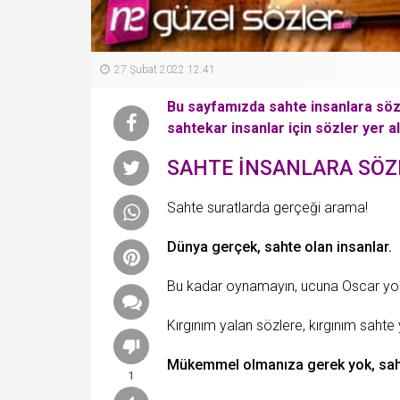
27 Şubat 2022 12:41
Bu sayfamızda sahte insanlara sözl
sahtekar insanlar için sözler yer a
SAHTE İNSANLARA SÖZ
Sahte suratlarda gerçeği arama!
Dünya
gerçek, sahte olan insanlar.
Bu kadar oynamayın, ucuna Oscar yo
Kırgınım
yalan
sözlere, kırgınım
sahte
Mükemmel
olmanıza gerek yok, sah
1