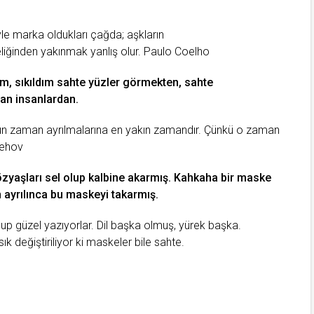
riyle marka oldukları çağda; aşkların
liğinden yakınmak yanlış olur.
Paulo Coelho
ım
, sıkıldım sahte yüzler görmekten, sahte
an insanlardan.
ygun zaman ayrılmalarına en yakın zamandır. Çünkü o zaman
Çehov
özyaşları sel olup kalbine akarmış. Kahkaha bir maske
n ayrılınca bu maskeyi takarmış.
p güzel yazıyorlar. Dil başka olmuş,
yürek
başka.
k değiştiriliyor ki maskeler bile sahte.