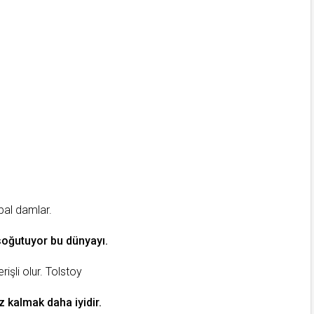
 bal damlar.
soğutuyor bu dünyayı.
işli olur.
Tolstoy
z
kalmak daha iyidir.