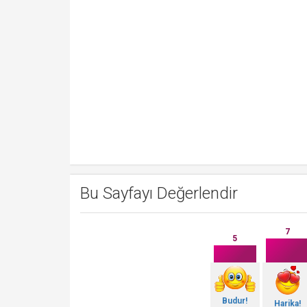
Bu Sayfayı Değerlendir
7
5
Budur!
Harika!