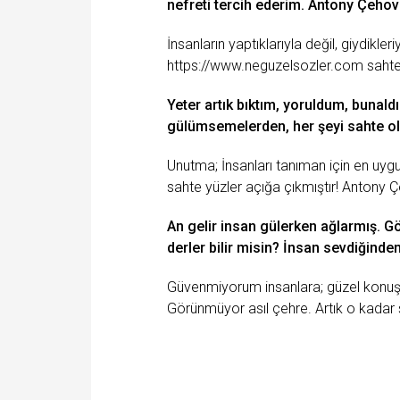
nefreti tercih ederim. Antony Çehov
İnsanların yaptıklarıyla değil, giydikle
https://www.neguzelsozler.com
sahte
Yeter artık bıktım, yoruldum,
bunald
gülümsemelerden, her şeyi sahte ol
Unutma
; İnsanları tanıman için en u
sahte yüzler açığa çıkmıştır! Antony 
An gelir insan gülerken ağlarmış. G
derler bilir misin? İnsan sevdiğinde
Güvenmiyorum insanlara;
güzel
konuşu
Görünmüyor asıl çehre. Artık o kadar sı