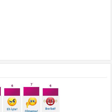
7
6
6
Berbat!
Eh İşte!
Olmamış!