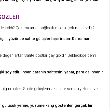
 SÖZLER
nde kaldı? Çok mu
umut
bağladık onlara, çok mu sevdik?
için, yüzünde sahte gülüşler taşır
insan
.
Kahraman
çe değeri artar. Sahte dostlar
çay
gibidir. Bekledikçe demi
lişki şöyledir; İnsan paranın sahtesini yapar, para da insanın.
olgunlaştım. Sahte gülüşlerinize, sahte samimiyetinize ve
ir gülücük yerine, yüzüme
karşı
gösterilen gerçek bir