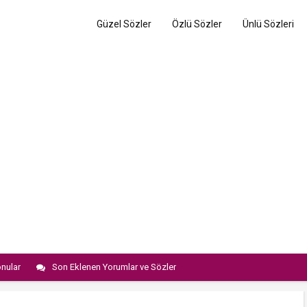
Güzel Sözler
Özlü Sözler
Ünlü Sözleri
nular
Son Eklenen Yorumlar ve Sözler