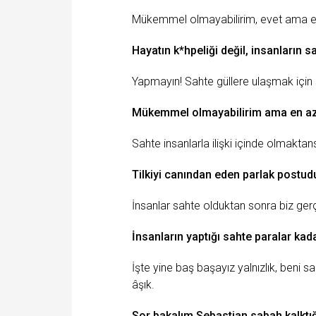
Mükemmel olmayabilirim, evet ama en
Hayatın k*hpeliği değil, insanların sah
Yapmayın! Sahte güllere ulaşmak için
Mükemmel olmayabilirim ama en azı
Sahte insanlarla ilişki içinde olmaktan
Tilkiyi canından eden parlak postud
İnsanlar sahte olduktan sonra biz ger
İnsanların yaptığı sahte paralar kada
İşte yine baş başayız yalnızlık, beni s
âşık.
Sor bakalım
Sebastian
sabah
kalktı