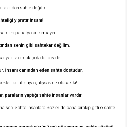
 azından sahte değilim.
teliği yıpratır insanı!
samimi
papatyaları kırmayın.
ndan senin gibi sahtekar değilim.
sa, yalnız olmak çok daha iyidir.
ur. İnsanı canından eden sahte dostudur.
çekleri anlatmaya çalışsak ne olacak ki!
r, paraların yaptığı sahte insanlar vardır.
ana seni
Sahte İnsanlara Sözler
de bana bırakıp gitti o sahte
ğı
zaman
gerçek yüzünü mü görüyormuş, sahte yüzünü