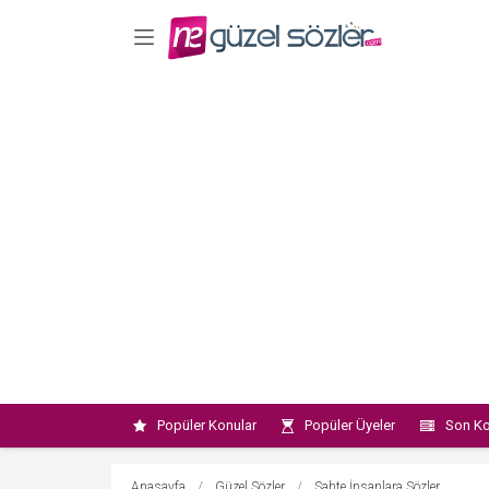
Popüler Konular
Popüler Üyeler
Son Ko
Anasayfa
/
Güzel Sözler
/
Sahte İnsanlara Sözler