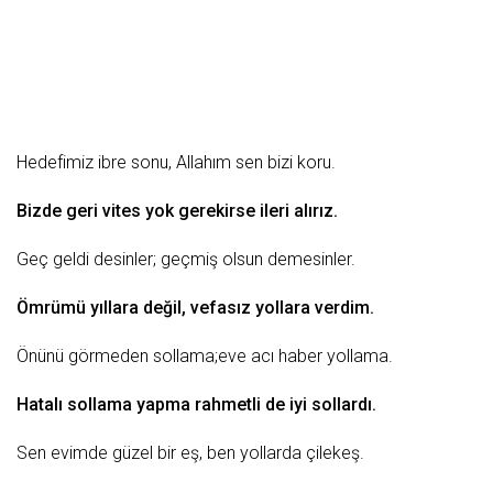
Hedefimiz ibre sonu, Allahım sen bizi koru.
Bizde geri vites yok gerekirse ileri alırız.
Geç geldi desinler;
geçmiş olsun
demesinler.
Ömrümü yıllara değil,
vefasız
yollara verdim.
Önünü görmeden sollama;eve
acı
haber yollama.
Hatalı sollama yapma rahmetli de iyi sollardı.
Sen evimde
güzel
bir eş, ben yollarda çilekeş.