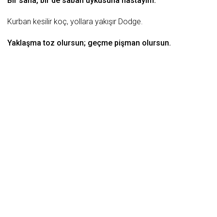
Bir sana, bir de
sabah
uykusuna hastayım.
Kurban
kesilir koç, yollara yakışır Dodge.
Yaklaşma toz olursun; geçme
pişman
olursun.