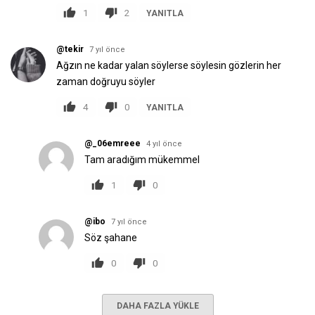
1
2
YANITLA
@tekir
7 yıl önce
Ağzın ne kadar yalan söylerse söylesin gözlerin her
zaman doğruyu söyler
4
0
YANITLA
@_06emreee
4 yıl önce
Tam aradığım mükemmel
1
0
@ibo
7 yıl önce
Söz şahane
0
0
DAHA FAZLA YÜKLE