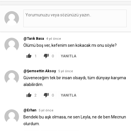
@Tarık Basa
4 yıl önce
Ölümü boş ver, kefenim sen kokacak mı onu söyle?
1
0
YANITLA
@Şemsettin Aksoy
5 yıl önce
Güveneceğim tek bir insan oIsaydı, tüm dünyayı karşıma
aIabiIirdim.
2
0
YANITLA
@Erhan
5 yıl önce
Bendeki bu aşk olmasa, ne sen Leyla, ne de ben Mecnun
olurdum.