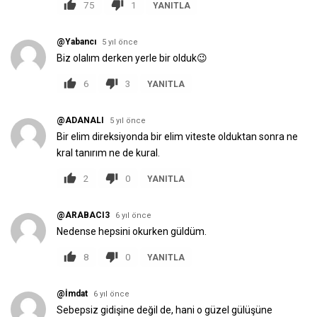
75
1
YANITLA
@Yabancı
5 yıl önce
Biz olalım derken yerle bir olduk😉
6
3
YANITLA
@ADANALI
5 yıl önce
Bir elim direksiyonda bir elim viteste olduktan sonra ne
kral tanırım ne de kural.
2
0
YANITLA
@ARABACI3
6 yıl önce
Nedense hepsini okurken güldüm.
8
0
YANITLA
@İmdat
6 yıl önce
Sebepsiz gidişine değil de, hani o güzel gülüşüne