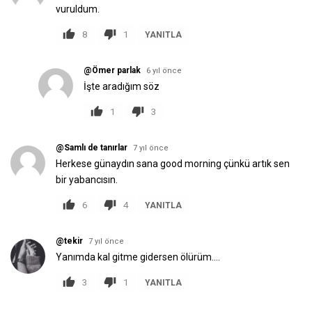
vuruldum.
8
1
YANITLA
@Ömer parlak
6 yıl önce
İşte aradığım söz
1
3
@Samlı de tanırlar
7 yıl önce
Herkese günaydın sana good morning çünkü artık sen
bir yabancısın.
6
4
YANITLA
@tekir
7 yıl önce
Yanımda kal gitme gidersen ölürüm....
3
1
YANITLA