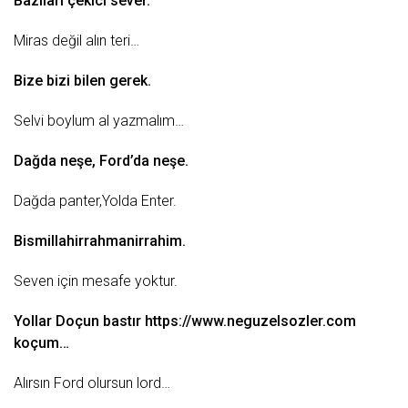
Bazıları
çekici
sever.
Miras değil alın teri…
Bize bizi bilen gerek.
Selvi boylum al yazmalım…
Dağda neşe,
Ford
’da neşe.
Dağda panter,Yolda Enter.
Bismillahirrahmanirrahim.
Seven için mesafe yoktur.
Yollar
Doçun bastır
https://www.neguzelsozler.com
koçum…
Alırsın Ford olursun lord…