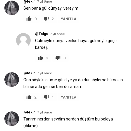
@tekir
7 yıl önce
Sen bana gül dünyayı vereyim
0
2
YANITLA
@Tolga
7 yıl önce
Gülmeyle dünya verilse hayat gülmeyle geçer
kardeş..
3
0
@tekir
7 yıl önce
Ona söyleki ölüme giti diye ya da dur söyleme bilmesin
bilirse ada gelirse ben duramam.
2
1
YANITLA
@tekir
7 yıl önce
Tanrım nerden sevdim nerden düştüm bu beleya
(dikme)