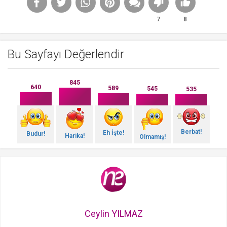
7
8
Bu Sayfayı Değerlendir
845
640
589
545
535
Berbat!
Eh İşte!
Budur!
Harika!
Olmamış!
Ceylin YILMAZ