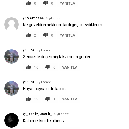
0
0
YANITLA
@Mert genç
5 yıl önce
Ne güzeldi emeklerim kırdı geçti sevdiklerim...
2
0
YANITLA
@Elina
5 yıl önce
Sensizde düşermiş takvimden günler.
16
0
YANITLA
@Elina
5 yıl önce
Hayat buysa üstü kalsın.
18
1
YANITLA
@_Yanliz_Jocuk_
5 yıl önce
Kalbimiz kırıldı kalbimiz..