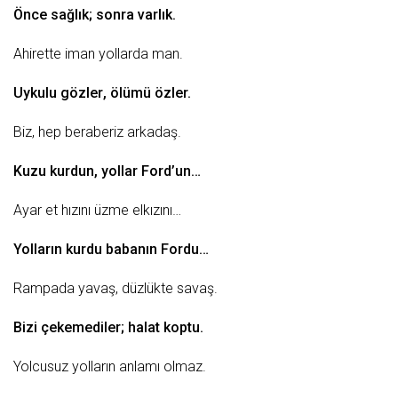
Önce
sağlık
; sonra varlık.
Ahirette iman yollarda man.
Uykulu
gözler
, ölümü özler.
Biz, hep
beraberiz
arkadaş
.
Kuzu kurdun, yollar Ford’un…
Ayar et hızını üzme elkızını…
Yolların kurdu babanın Fordu…
Rampada yavaş, düzlükte
savaş
.
Bizi çekemediler; halat koptu.
Yolcusuz yolların anlamı olmaz.