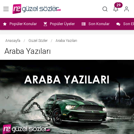
29
Popüler Konular
Popüler Üyeler
Son Konular
Son E
Anasayfa
/
Güzel Sözler
/
Araba Yazıları
Araba Yazıları