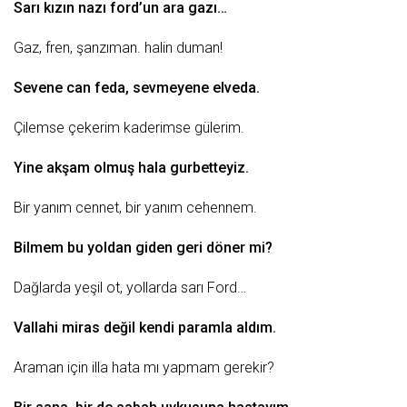
Sarı kızın nazı ford’un ara gazı…
Gaz
, fren, şanzıman. halin duman!
Sevene
can
feda, sevmeyene
elveda
.
Çilemse çekerim kaderimse gülerim.
Yine akşam olmuş hala gurbetteyiz.
Bir yanım
cennet
, bir yanım cehennem.
Bilmem bu yoldan giden geri döner mi?
Dağlarda yeşil ot, yollarda sarı Ford…
Vallahi miras değil kendi paramla aldım.
Araman için illa
hata
mı yapmam gerekir?