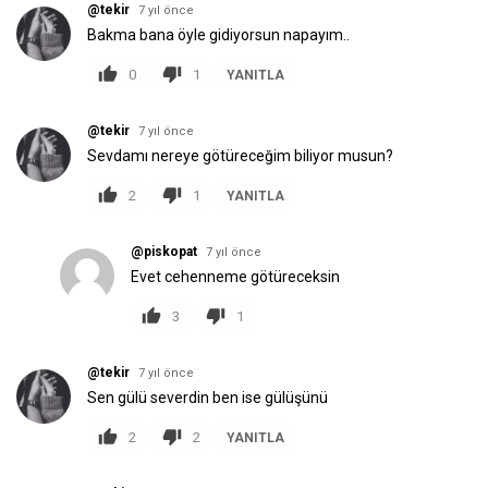
@tekir
7 yıl önce
Bakma bana öyle gidiyorsun napayım..
0
1
YANITLA
@tekir
7 yıl önce
Sevdamı nereye götüreceğim biliyor musun?
2
1
YANITLA
@piskopat
7 yıl önce
Evet cehenneme götüreceksin
3
1
@tekir
7 yıl önce
Sen gülü severdin ben ise gülüşünü
2
2
YANITLA