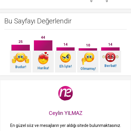
0
0
Bu Sayfayı Değerlendir
44
25
14
14
10
Berbat!
Eh İşte!
Budur!
Harika!
Olmamış!
Ceylin YILMAZ
En güzel söz ve mesajların yer aldığı sitede bulunmaktasınız.