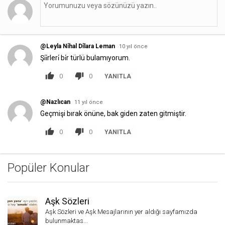
@Leyla Ni̇hal Di̇lara Leman
10 yıl önce
Şi̇i̇rleri̇ bi̇r türlü bulamıyorum.
0
0
YANITLA
@Nazlıcan
11 yıl önce
Geçmişi bırak önüne, bak giden zaten gitmiştir.
0
0
YANITLA
Popüler Konular
Aşk Sözleri
Aşk Sözleri ve Aşk Mesajlarının yer aldığı sayfamızda
bulunmaktas...