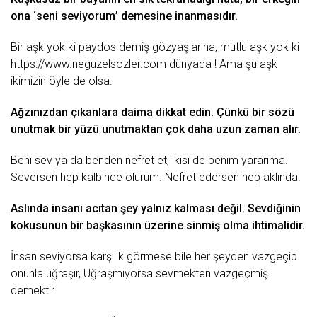
ona ‘
seni seviyorum
’ demesine inanmasıdır.
Bir
aşk
yok ki paydos demiş gözyaşlarına,
mutlu
aşk yok ki
https://www.neguzelsozler.com
dünyada ! Ama şu aşk
ikimizin öyle de olsa.
Ağzınızdan çıkanlara daima dikkat edin. Çünkü bir sözü
unutmak
bir yüzü unutmaktan çok daha uzun zaman alır.
Beni sev ya da benden
nefret
et, ikisi de benim yararıma.
Seversen hep kalbinde olurum. Nefret edersen hep aklında.
Aslında insanı acıtan şey yalnız kalması değil. Sevdiğinin
kokusunun bir başkasının üzerine sinmiş olma ihtimalidir.
İnsan seviyorsa karşılık görmese bile her şeyden vazgeçip
onunla uğraşır, Uğraşmıyorsa sevmekten vazgeçmiş
demektir.