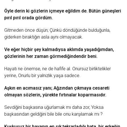
Öyle
derin
ki gözlerin içmeye eğildim de. Bütün güneşleri
pırıl pırıl orada gördüm.
Gitmeden önce düşün; Çünkü döndüğünde bulduğunla,
giderken bıraktığın asla aynı olmayacak.
Ve eğer hiçbir şey kalmadıysa aklımda yaşadığımdan,
gözlerinin her zaman görmediğindendir beni.
Hayatı ne önemse, ne de hafife al. Onursuz birliktelikler
yerine, Onurlu bir
yalnızlık
yaşa sadece.
Aşkın en
acımasız
yanı; Ağzından çıkmaya cesareti
olmayan sözlerin, yürekte fırtınalar koparmasıdır.
Sevdiğini başkasına uğurlamak mı daha zor, Yoksa
başkasından geldiğini bile bile onu karşılamak mı ?
Kuşkusuz bir bayanın en sık tekrarladığı
hata
,
bir
erkeğin