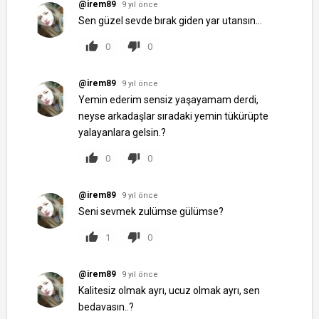
@irem89
9 yıl önce
Sen güzel sevde bırak giden yar utansın...
0
0
@irem89
9 yıl önce
Yemin ederim sensiz yaşayamam derdi,
neyse arkadaşlar sıradaki yemin tükürüpte
yalayanlara gelsin.?
0
0
@irem89
9 yıl önce
Seni sevmek zulümse gülümse?
1
0
@irem89
9 yıl önce
Kalitesiz olmak ayrı, ucuz olmak ayrı, sen
bedavasın..?