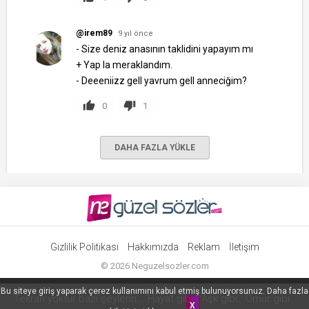
@irem89
9 yıl önce
- Size deniz anasının taklidini yapayım mı
+ Yap la meraklandım.
- Deeeniizz gell yavrum gell anneciğim?
0
1
DAHA FAZLA YÜKLE
Gizlilik Politikası
Hakkımızda
Reklam
İletişim
©
2026
Neguzelsozler.com
Bu siteye giriş yaparak çerez kullanımını kabul etmiş bulunuyorsunuz. Daha fazla
Tekrarı yoktur bazı şeylerin... Hayat gibi.. Aşk gibi.. Ömür gibi..
X