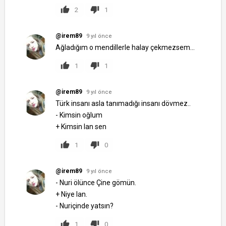
2
1
@irem89
9 yıl önce
Ağladığım o mendillerle halay çekmezsem...
1
1
@irem89
9 yıl önce
Türk insanı asla tanımadığı insanı dövmez..
- Kimsin oğlum
+ Kimsin lan sen
1
0
@irem89
9 yıl önce
- Nuri ölünce Çine gömün.
+ Niye lan.
- Nuriçinde yatsın?
1
0