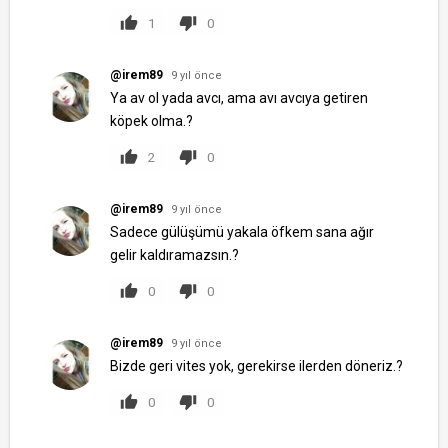
1
0
@irem89
9 yıl önce
Ya av ol yada avcı, ama avı avcıya getiren
köpek olma.?
2
0
@irem89
9 yıl önce
Sadece gülüşümü yakala öfkem sana ağır
gelir kaldıramazsın.?
0
0
@irem89
9 yıl önce
Bizde geri vites yok, gerekirse ilerden döneriz.?
0
0