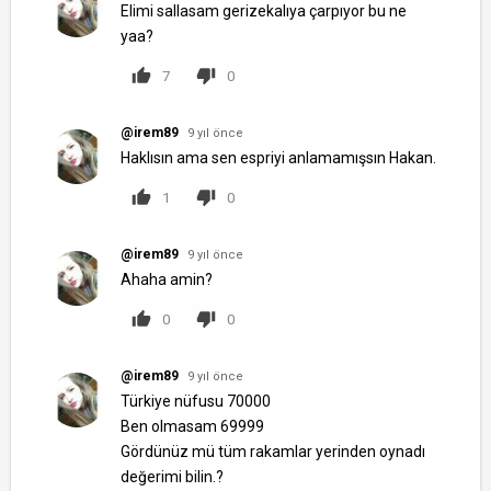
Elimi sallasam gerizekalıya çarpıyor bu ne
yaa?
7
0
@irem89
9 yıl önce
Haklısın ama sen espriyi anlamamışsın Hakan.
1
0
@irem89
9 yıl önce
Ahaha amin?
0
0
@irem89
9 yıl önce
Türkiye nüfusu 70000
Ben olmasam 69999
Gördünüz mü tüm rakamlar yerinden oynadı
değerimi bilin.?