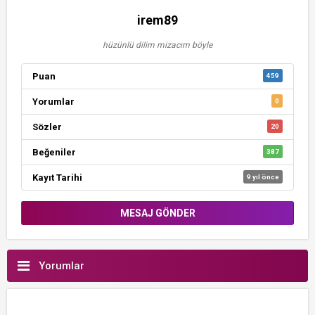
irem89
hüzünlü dilim mizacım böyle
Puan
459
Yorumlar
0
Sözler
20
Beğeniler
387
Kayıt Tarihi
9 yıl önce
MESAJ GÖNDER
Yorumlar