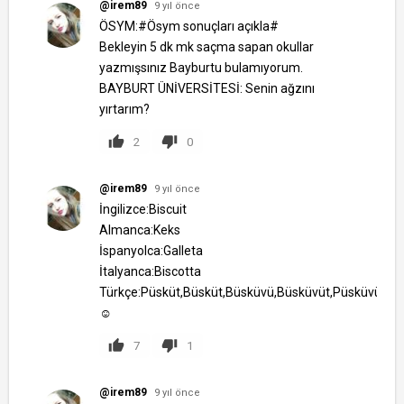
@irem89
9 yıl önce
ÖSYM:#Ösym sonuçları açıkla#
Bekleyin 5 dk mk saçma sapan okullar
yazmışsınız Bayburtu bulamıyorum.
BAYBURT ÜNİVERSİTESİ: Senin ağzını
yırtarım?
2
0
@irem89
9 yıl önce
İngilizce:Biscuit
Almanca:Keks
İspanyolca:Galleta
İtalyanca:Biscotta
Türkçe:Püsküt,Büsküt,Büsküvü,Büsküvüt,Püsküvüt,Büs
☺
7
1
@irem89
9 yıl önce