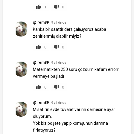
1
0
@irem89
9 yıl önce
Kanka bir saattir ders çalışıyoruz acaba
zehirlenmiş olabilir miyiz?
0
0
@irem89
9 yıl önce
Matematikten 250 soru çözdüm kafam errorr
vermeye başladı
0
0
@irem89
9 yıl önce
Misafirin evde tuvalet var mı demesine ayar
oluyorum,
Yok biz poşete yapıp komşunun damına
fırlatıyoruz?