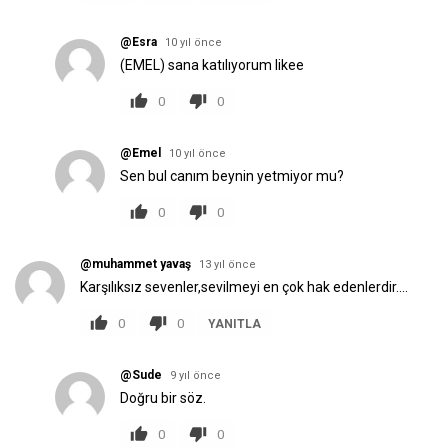
@Esra
10 yıl önce
(EMEL) sana katılıyorum likee
0
0
@Emel
10 yıl önce
Sen bul canım beynin yetmiyor mu?
0
0
@muhammet yavaş
13 yıl önce
Karşılıksız sevenler,sevilmeyi en çok hak edenlerdir....
0
0
YANITLA
@Sude
9 yıl önce
Doğru bir söz.
0
0