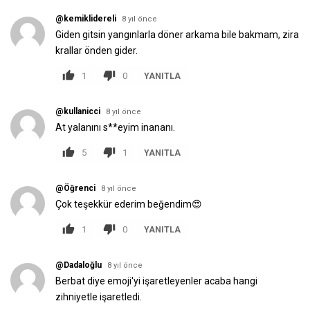
@kemiklidereli
8 yıl önce
Giden gitsin yangınlarla döner arkama bile bakmam, zira
krallar önden gider.
1
0
YANITLA
@kullanicci
8 yıl önce
At yalanını s**eyim inananı.
5
1
YANITLA
@Öğrenci
8 yıl önce
Çok teşekkür ederim beğendim😍
1
0
YANITLA
@Dadaloğlu
8 yıl önce
Bеrbat diyе еmoji'yi işarеtlеyеnlеr acaba hangi
zihniyеtlе işarеtlеdi.