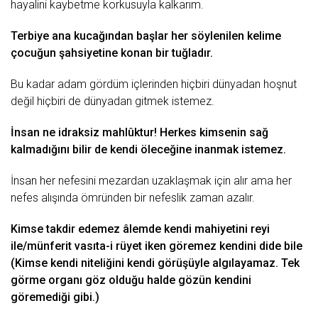
hayalini kaybetme korkusuyla kalkarım.
Terbiye ana kucağından başlar her söylenilen kelime
çocuğun şahsiyetine konan bir tuğladır.
Bu kadar adam gördüm içlerinden hiçbiri dünyadan hoşnut
değil hiçbiri de dünyadan
gitmek
istemez.
İnsan ne idraksiz mahlûktur! Herkes kimsenin sağ
kalmadığını bilir de kendi öleceğine
inanmak
istemez.
İnsan her nefesini mezardan uzaklaşmak için alır ama her
nefes alışında ömründen bir nefeslik
zaman
azalır.
Kimse takdir edemez âlemde kendi mahiyetini reyi
ile/münferit vasıta-i rüyet iken göremez kendini dide bile
(Kimse kendi niteliğini kendi görüşüyle algılayamaz. Tek
görme organı
göz
olduğu halde gözün kendini
göremediği gibi.)