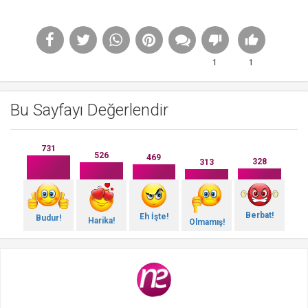
1
1
Bu Sayfayı Değerlendir
731
526
469
328
313
Berbat!
Eh İşte!
Budur!
Harika!
Olmamış!