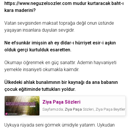
https://www.neguzelsozler.com
mudur kurtaracak baht-ı
kara maderini?
Vatan sevgisinden maksat toprağa değil onun üstünde
yaşayan insanlara duyulan sevgidir.
Ne efsunkâr imişsin ah ey dîdar-ı hürriyet esir-i aşkın
olduk gerçi kurtulduk esaretten.
Okumayı öğrenmek en güç sanattır. Ademin hayvaniyeti
yemekle insaniyeti okumakla kaimdir.
Ülkedeki
ahlak
bunalımının bir kaynağı da ana babanın
çocuk
eğitiminde tuttukları yoldur.
Ziya Paşa Sözleri
Sayfamızda;
Ziya Paşa
Sözleri, Ziya Paşa Beyitleri, 
Uykuya rüyada seni görmek ümidiyle yatarım. Uykudan