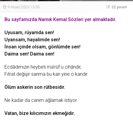
9 Nisan 2020 13:30
22 yorum
Bu sayfamızda Namık Kemal Sözleri yer almaktadır.
Uyusam, rüyamda sen!
Uyansam, hayalimde sen!
İnsan içinde olsam, gönlümde sen!
Daima sen! Daima sen!
Ecdâdımızın heybeti ma’rûf-u cihândır,
Fıtrat değişir sanma bu kan yine o kandır.
Ölüm
askerin
son
rütbesidir.
Ne kadar da canım
ağlamak
istiyor.
Vatan
, bize kılıcımızın ekmeğidir.