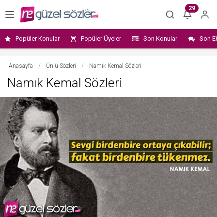
29
Popüler Konular
Popüler Üyeler
Son Konular
Son E
Anasayfa
/
Ünlü Sözleri
/
Namık Kemal Sözleri
Namık Kemal Sözleri