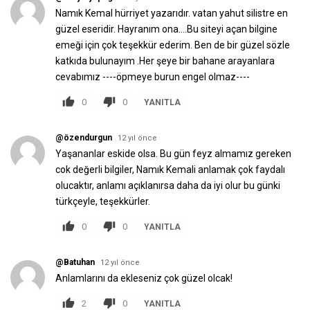
Namık Kemal hürriyet yazarıdır. vatan yahut silistre en
güzel eseridir. Hayranım ona....Bu siteyi açan bilgine
emeği için çok teşekkür ederim. Ben de bir güzel sözle
katkıda bulunayım .Her şeye bir bahane arayanlara
cevabımız ----öpmeye burun engel olmaz----
0
0
YANITLA
@özendurgun
12 yıl önce
Yaşananlar eskide olsa. Bu gün feyz almamız gereken
cok değerli bilgiler, Namık Kemali anlamak çok faydalı
olucaktır, anlamı açıklanırsa daha da iyi olur bu günki
türkçeyle, teşekkürler.
0
0
YANITLA
@Batuhan
12 yıl önce
Anlamlarını da ekleseniz çok güzel olcak!
2
0
YANITLA