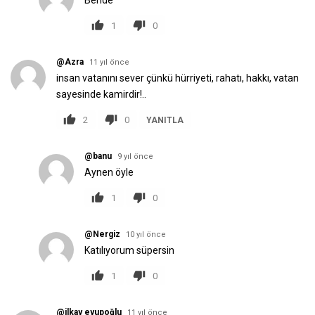
Bende
1
0
@Azra
11 yıl önce
insan vatanını sever çünkü hürriyeti, rahatı, hakkı, vatan
sayesinde kamirdir!..
2
0
YANITLA
@banu
9 yıl önce
Aynen öyle
1
0
@Nergiz
10 yıl önce
Katılıyorum süpersin
1
0
@ilkay eyupoğlu
11 yıl önce