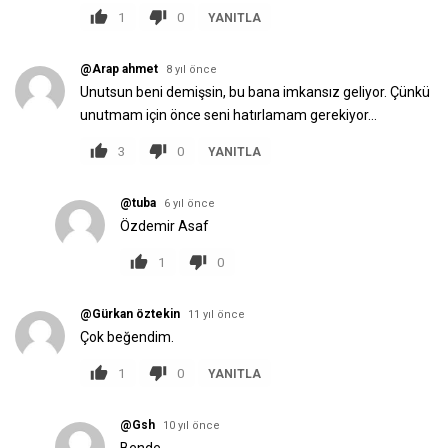
1
0
YANITLA
@Arap ahmet
8 yıl önce
Unutsun beni demişsin, bu bana imkansız geIiyor. Çünkü
unutmam için önce seni hatırIamam gerekiyor...
3
0
YANITLA
@tuba
6 yıl önce
Özdemir Asaf
1
0
@Gürkan öztekin
11 yıl önce
Çok beğendim.
1
0
YANITLA
@Gsh
10 yıl önce