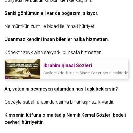
Dünyada ne bulduk ki, ölümden de kaçılsın.
Sanki gönlümün eli var da boğazımı sıkıyor.
Ne mümkün zulm ile bidad ile imha-i hürriyet.
Usanmaz kendini
insan
bilenler halka hizmetten.
Köpektir zevk alan sayyad-ı bi insafa hizmetten.
İbrahim Şinasi Sözleri
Sayfamızda İbrahim Şinasi Sözleri yer almaktadır.
C
Ah, vatanını sevmeyen adamdan nasıl
aşk
beklersin?
Geceyle
sabah
arasında daima bir anlaşmazlık vardır.
Kimsenin lütfuna olma tadip
Namık Kemal Sözleri
bedeli
cevheri hürriyettir.