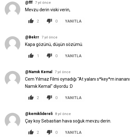
@fff
7 yıl önce
Mevzu derin viski verin,
2
0
YANITLA
@Bekrr
7 yıl önce
Kapa gözünü, düşün sözümü.
1
0
YANITLA
@Namık Kemal
7 yıl önce
Cem Yılmaz Filmi oynadığı "At yalanı s*key*m inananı
Namık Kemal" diyordu :D
2
0
YANITLA
@kemiklidereli
8 yıl önce
Çay koy Sebastian hava soğuk mevzu derin.
2
0
YANITLA