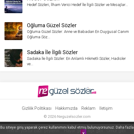
Hedef Sözleri, İlham Verici Hedef İle İlgili Sözler ve Mesajlar...
Oğluma Güzel Sözler
Oğluma Güzel Sözler: Anne ve Babadan En Duygusal Canım
Oğluma Söz...
Sadaka İle İlgili Sözler
Sadaka İle İlgili Sözler: En Anlamlı Hikmetli Sözler, Hadisler
ve...
Gizlilik Politikası
Hakkımızda
Reklam
İletişim
©
2026
Neguzelsozler.com
Bu siteye giriş yaparak çerez kullanımını kabul etmiş bulunuyorsunuz. Daha fazla
Tekrarı yoktur bazı şeylerin... Hayat gibi.. Aşk gibi.. Ömür gibi..
X