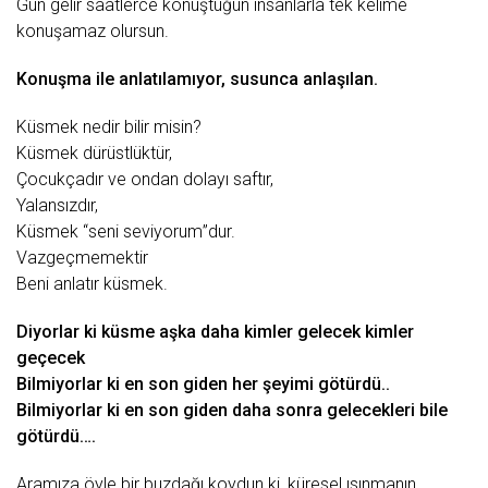
Gün gelir saatlerce konuştuğun insanlarla tek kelime
konuşamaz olursun.
Konuşma ile anlatılamıyor, susunca anlaşılan.
Küsmek nedir bilir misin?
Küsmek dürüstlüktür,
Çocukçadır ve ondan dolayı saftır,
Yalansızdır,
Küsmek “
seni seviyorum
”dur.
Vazgeçmemektir
Beni anlatır küsmek.
Diyorlar ki küsme aşka daha kimler
gelecek
kimler
geçecek
Bilmiyorlar ki en
son
giden her şeyimi götürdü..
Bilmiyorlar ki en son giden daha sonra gelecekleri bile
götürdü….
Aramıza öyle bir buzdağı koydun ki, küresel ısınmanın