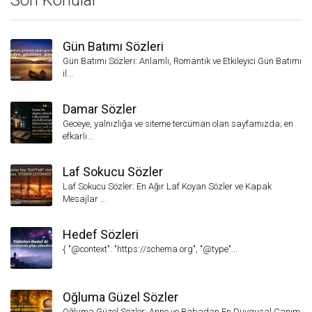
Son Konular
Gün Batımı Sözleri
Gün Batımı Sözleri: Anlamlı, Romantik ve Etkileyici Gün Batımı
il...
Damar Sözler
Geceye, yalnızlığa ve siteme tercüman olan sayfamızda; en
efkarlı...
Laf Sokucu Sözler
Laf Sokucu Sözler: En Ağır Laf Koyan Sözler ve Kapak
Mesajlar ...
Hedef Sözleri
{ "@context": "https://schema.org", "@type"...
Oğluma Güzel Sözler
Oğluma Güzel Sözler: Anne ve Babadan En Duygusal Canım