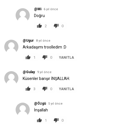
@Mi
6 yıl önce
Doğru
2
0
@Ugur
8 yıl önce
Arkadaşımı troolledim :D
1
0
YANITLA
@Gulay
9 yıl önce
Küsenler barışır İNŞALLAH.
3
0
YANITLA
@Özgü
5 yıl önce
İnşallah
1
0