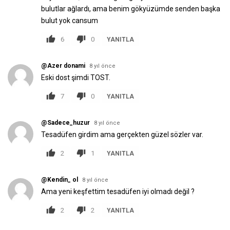
bulutlar ağlardı, ama benim gökyüzümde senden başka
bulut yok cansum
6
0
YANITLA
@Azer donami
8 yıl önce
Eski dost şimdi TOST.
7
0
YANITLA
@Sadece_huzur
8 yıl önce
Tesadüfen girdim ama gerçekten güzel sözler var.
2
1
YANITLA
@Kendin_ ol
8 yıl önce
Ama yeni keşfettim tesadüfen iyi olmadı değil ?
2
2
YANITLA