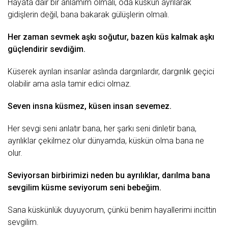
Hayata dair
bir anlamım olmalı, oda küskün ayrılarak
gidişlerin değil, bana bakarak gülüşlerin olmalı.
Her
zaman
sevmek aşkı soğutur, bazen küs kalmak aşkı
güçlendirir sevdiğim.
Küserek ayrılan insanlar aslında dargınlardır, dargınlık geçici
olabilir ama asla tamir edici olmaz.
Seven insna küsmez, küsen
insan
sevemez.
Her
sevgi
seni anlatır bana, her şarkı seni dinletir bana,
ayrılıklar çekilmez olur dünyamda, küskün olma bana ne
olur.
Seviyorsan birbirimizi neden bu ayrılıklar, darılma bana
sevgilim küsme seviyorum seni bebeğim.
Sana küskünlük duyuyorum, çünkü benim hayallerimi incittin
sevgilim.