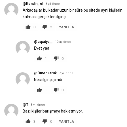
@Kendin_ ol
8 yıl önce
Arkadaşlar bu kadar uzun bir süre bu sitede aynı kişilerin
kalması gerçekten ilginç.
0
2
YANITLA
@papatya__
10 ay önce
Evet yaa
1
0
@Ömer Faruk
7 yıl önce
Nesi ilginç şimdi
1
0
@T
8 yıl önce
Bazı kişiler barışmayı hak etmiyor.
3
0
YANITLA