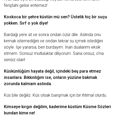
feriştahı gelse eritemez!
Koskoca bir şehre küstün mü sen? Üstelik hiç bir suçu
yokken. Sırf o yok diye!
Bardağı yere
at
ve sonra ondan
özür
dile. Aslında onu
kırmak istemediğini ve ondan tekrar
su
içmek istediğini
söyle. İşe yararsa, ben burdayım. İnan dualarımı eksik
etmem. Sonsuz mutluluklar diliyorum. Sana onsuz, o’na
sensiz
olan!
Küskünlüğüm hayata değil, içindeki beş para etmez
insanlara. Bıkkınlığım ise, onların yüzüne bakmak
zorunda kalmam aslında.
Küs bile değiliz. Küs olsak
barışmak
için bir ihtimal olurdu.
Kimseye
kırgın
değilim, kaderime küstüm
Küsme Sözleri
bundan kime ne!