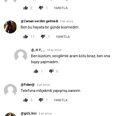
2
1
YANITLA
@Zaman verdim gelmedi
5 yıl önce
Ben bu hayata bir günde küsmedim.
11
1
YANITLA
@_H.F_ _
10 ay önce
Ben küstüm, sevgilimle aram kötü biraz, ben ona
bişey yapmadım...
1
0
@Fidan@
5 yıl önce
Telefona milçekmk yapışmış sanırım
3
1
YANITLA
@gizli_kisi
5 yıl önce