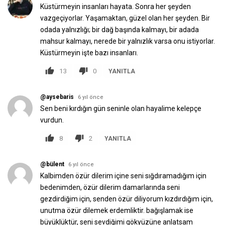
Küstürmeyin insanları hayata. Sonra her şeyden
vazgeçiyorlar. Yaşamaktan, güzel olan her şeyden. Bir
odada yalnızlığı; bir dağ başında kalmayı, bir adada
mahsur kalmayı, nerede bir yalnızlık varsa onu istiyorlar.
Küstürmeyin işte bazı insanları.
13
0
YANITLA
@aysebaris
6 yıl önce
Sen beni kırdığın gün seninle olan hayalime kelepçe
vurdun.
8
2
YANITLA
@bülent
6 yıl önce
Kalbimden özür dilerim içine seni sığdıramadığım için
bedenimden, özür dilerim damarlarında seni
gezdirdiğim için, senden özür diliyorum kızdırdığım için,
unutma özür dilemek erdemliktir. bağışlamak ise
büyüklüktür, seni sevdiğimi gökyüzüne anlatsam