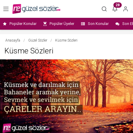
28
Popüler Konular
Popüler Üyeler
Son Konular
Son E
Anasayfa
/
Güzel Sözler
/
Küsme Sözleri
Küsme Sözleri