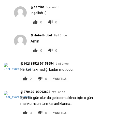
@semina
5 yıl önce
İnşallah :(
0
0
@Hebel Hubel
8 yıl önce
Amin
0
0
@10211852150153654
9 yıl önce
Herkes takmadığı kadar mutludur.
2
0
YANITLA
@270470100093602
9 yıl önce
Eyer bir gün olur da gelirsem aklına, işte o gün
mahkumsun tüm karanlıklarına...
3
0
YANITLA