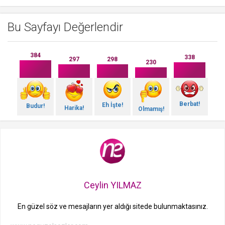
Bu Sayfayı Değerlendir
384
338
298
297
230
Berbat!
Eh İşte!
Budur!
Harika!
Olmamış!
Ceylin YILMAZ
En güzel söz ve mesajların yer aldığı sitede bulunmaktasınız.