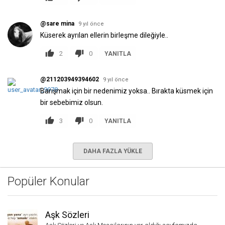
@sare mina
9 yıl önce
Küserek ayrılan ellerin birleşme dileğiyle..
2
0
YANITLA
@211203949394602
9 yıl önce
Barışmak için bir nedenimiz yoksa.. Bırakta küsmek için
bir sebebimiz olsun.
3
0
YANITLA
DAHA FAZLA YÜKLE
Popüler Konular
Aşk Sözleri