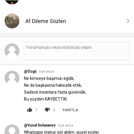
Af Dileme Sözleri
@Özgü
5 yıl önce
Ne kimseye başımızı eğdik,
Ne de başkasına haksızlık ettik,
Sadece insanlara fazla güvendik,
Bu yüzden KAYBETTİK.
7
0
YANITLA
@Vusal Doluxanov
5 yıl önce
Whatsapp status için aldım, güzel sözler.