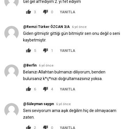
Gel gel affediyim 2. yi fet ediyim
3
0
YANITLA
@Remzi Türker ÖZCAN 3/A
6 yıl önce
Giden gitmiştir gittiği gün bitmiştir sen onu değil o seni
kaybetmiştir.
5
1
YANITLA
@Berfin
6 yıl önce
Belanızı Allahtan bulmanızı diliyorum, benden
bulursanız k*ç*nızı doğrultamazsınız yoksa.
6
4
YANITLA
@Süleyman saygın
6 yıl önce
Seni seviyorum ama aşık değilim hiç de olmayacam
zaten.
2
0
YANITLA