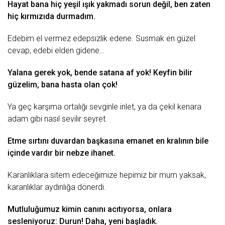
Hayat
bana hiç yeşil ışık yakmadı sorun değil, ben zaten
hiç kırmızıda durmadım.
Edebim el vermez edepsizlik edene. Susmak en güzel
cevap,
edebi
elden gidene…
Yalana gerek yok, bende satana af yok! Keyfin bilir
güzelim, bana hasta olan çok!
Ya geç karşıma ortalığı sevginle inlet, ya da çekil kenara
adam gibi nasıl sevilir seyret.
Etme sırtını duvardan başkasına emanet en kralının bile
içinde vardır bir nebze
ihanet
.
Karanlıklara
sitem
edeceğimize hepimiz bir mum yaksak,
karanlıklar aydınlığa dönerdi.
Mutluluğumuz kimin canını acıtıyorsa, onlara
sesleniyoruz: Durun! Daha,
yeni
başladık.