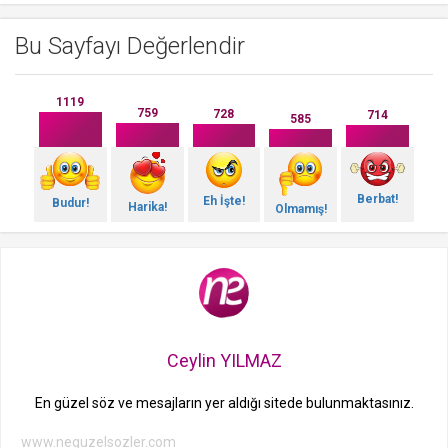
Bu Sayfayı Değerlendir
1119
759
728
714
585
Berbat!
Eh İşte!
Budur!
Harika!
Olmamış!
Ceylin YILMAZ
En güzel söz ve mesajların yer aldığı sitede bulunmaktasınız.
www.neguzelsozler.com