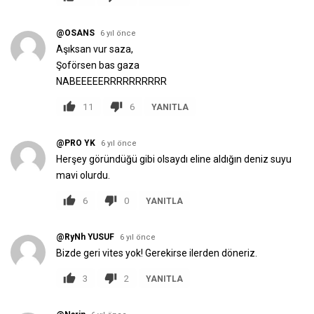
@OSANS
6 yıl önce
Aşıksan vur saza,
Şoförsen bas gaza
NABEEEEERRRRRRRRRR
11
6
YANITLA
@PRO YK
6 yıl önce
Herşey göründüğü gibi olsaydı eline aldığın deniz suyu
mavi olurdu.
6
0
YANITLA
@RyNh YUSUF
6 yıl önce
Bizde geri vites yok! Gerekirse ilerden döneriz.
3
2
YANITLA