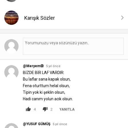
Karışık Sözler
@Meryem🦋
5 yıl önce
BİZDE BİR LAF VARDIR:
Bu laflar sana kapak olsun,
Fena oturttum helal olsun,
Tipin yok ki şeklin olsun,
Hadi canım yolun acık olsun.
4
2
YANITLA
@YUSUF GÜMÜŞ
5 yıl önce