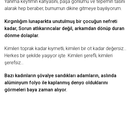
Yanıma keyfimin kâhyasını, paşa gönlümü ve tepemin tasını
alarak hep beraber, burnumun dikine gitmeye bayılıyorum.
Kırgınlığım lunaparkta unutulmuş bir çocuğun nefreti
kadar, Sorun atlıkarıncalar değil, arkamdan dönüp duran
dönme dolaplar.
Kimileri
toprak
kadar
kıymetli
, kimileri bir ot kadar değersiz…
Herkes bir şekilde yaşıyor işte. Kimileri şerefli, kimileri
şerefsiz…
Bazı kadınların şövalye sandıkları adamların, aslında
alüminyum folyo ile kaplanmış denyo olduklarını
görmeleri baya zaman alıyor.