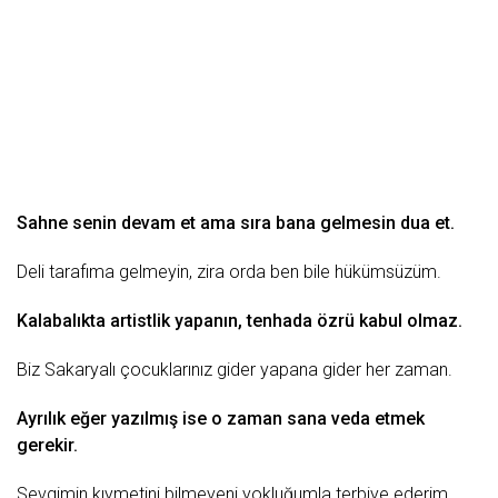
Sahne senin devam et ama sıra bana gelmesin
dua
et.
Deli
tarafıma gelmeyin, zira orda ben bile hükümsüzüm.
Kalabalıkta artistlik yapanın, tenhada özrü kabul olmaz.
Biz Sakaryalı çocuklarınız
gider
yapana gider her
zaman
.
Ayrılık
eğer yazılmış ise o zaman sana
veda
etmek
gerekir.
Sevgimin kıymetini bilmeyeni yokluğumla terbiye ederim.