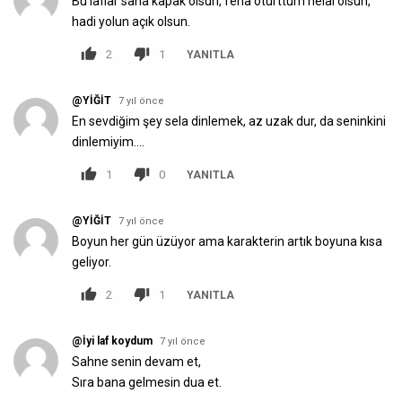
Bu laflar sana kapak olsun, fena oturttum helal olsun,
hadi yolun açık olsun.
2
1
YANITLA
@YİĞİT
7 yıl önce
En sevdiğim şey sela dinlemek, az uzak dur, da seninkini
dinlemiyim....
1
0
YANITLA
@YİĞİT
7 yıl önce
Boyun her gün üzüyor ama karakterin artık boyuna kısa
geliyor.
2
1
YANITLA
@İyi laf koydum
7 yıl önce
Sahne senin devam et,
Sıra bana gelmesin dua et.