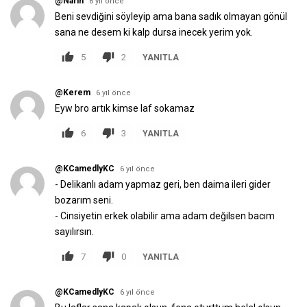
@Narin
6 yıl önce
Beni sevdiğini söyleyip ama bana sadık olmayan gönül
sana ne desem ki kalp dursa inecek yerim yok.
5
2
YANITLA
@Kerem
6 yıl önce
Eyw bro artık kimse laf sokamaz
6
3
YANITLA
@KCamedlyKC
6 yıl önce
- Delikanlı adam yapmaz geri, ben daima ileri gider
bozarım seni.
- Cinsiyetin erkek olabilir ama adam değilsen bacım
sayılırsın.
7
0
YANITLA
@KCamedlyKC
6 yıl önce