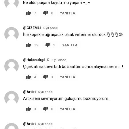
Ne oldu paşam koydu mu yaşam ¬_¬
7
0
YANITLA
@GİZEMLİ
5 yıl önce
İtle köpekle uğraşacak olsak veteriner olurduk 👌👌👌😎
19
2
YANITLA
@Hakan akgöllü
5 yıl önce
Çiçek atma devri bitti bu saatten sonra alayına mermi...!
4
3
YANITLA
@Artist
5 yıl önce
Artık seni sevmiyorum gülüşümü bozmuyorum.
3
0
YANITLA
@Artist
5 yıl önce