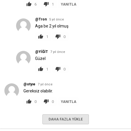
6
1
YANITLA
@Tron
5 yıl önce
Aga be 2 yıl olmuş
1
0
@YİĞİT
7 yıl önce
Güzel
1
0
@otyıe
7 yıl önce
Gereksiz olabilir.
0
0
YANITLA
DAHA FAZLA YÜKLE