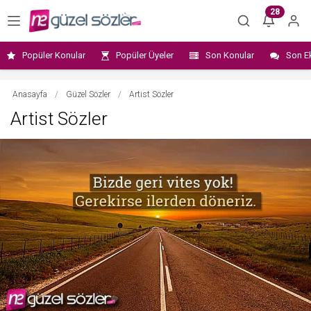
28
Popüler Konular
Popüler Üyeler
Son Konular
Son E
Anasayfa
/
Güzel Sözler
/
Artist Sözler
Artist Sözler