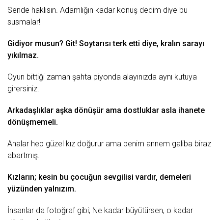
Sende haklısın. Adamlığın kadar konuş dedim diye bu
susmalar!
Gidiyor musun? Git! Soytarısı
terk
etti diye, kralın sarayı
yıkılmaz.
Oyun bittiği zaman şahta piyonda alayınızda aynı kutuya
girersiniz.
Arkadaşlıklar aşka dönüşür ama dostluklar asla ihanete
dönüşmemeli.
Analar hep
güzel
kız doğurur ama
benim annem
galiba biraz
abartmış.
Kızların; kesin bu çocuğun sevgilisi vardır, demeleri
yüzünden yalnızım.
İnsanlar da
fotoğraf
gibi; Ne kadar büyütürsen, o kadar