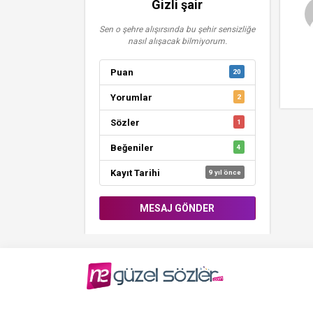
Gizli şair
Sen o şehre alışırsında bu şehir sensizliğe
nasıl alışacak bilmiyorum.
Puan
20
Yorumlar
2
Sözler
1
Beğeniler
4
Kayıt Tarihi
9 yıl önce
MESAJ GÖNDER