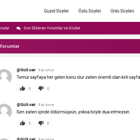
Güzel Sözler
Özlü Sözler
Ünlü Sözleri
nular
Son Eklenen Yorumlar ve Sözler
Yorumlar
@Gizli sair
9 yıl önce
Temiz sayfaya her gelen konu olur zaten önemli olan kirli sayfa
0
0
@Gizli sair
9 yıl önce
Sen zaten içinde öldürmüşsün, yoksa böyle dua etmezsin.
3
0
@Gizli sair
9 yıl önce