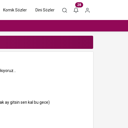
28
Komik Sözler
Dini Sözler
kıyoruz...
ak ay gitsin sen kal bu gece)