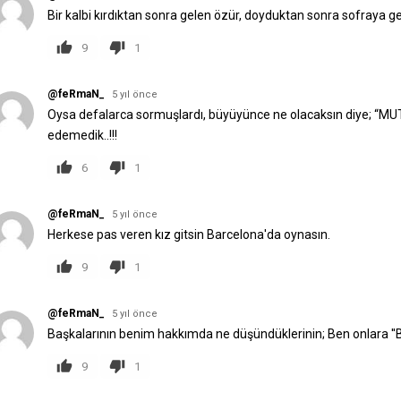
Bir kalbi kırdıktan sonra gelen özür, doyduktan sonra sofraya gel
9
1
@feRmaN_
5 yıl önce
Oysa defalarca sormuşlardı, büyüyünce ne olacaksın diye; “MUT
edemedik..!!!
6
1
@feRmaN_
5 yıl önce
Herkese pas veren kız gitsin Barcelona'da oynasın.
9
1
@feRmaN_
5 yıl önce
Başkalarının benim hakkımda ne düşündüklerinin; Ben onlara ''
9
1