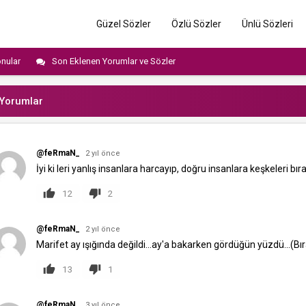
Güzel Sözler
Özlü Sözler
Ünlü Sözleri
nular
Son Eklenen Yorumlar ve Sözler
Yorumlar
@feRmaN_
2 yıl önce
İyi ki leri yanlış insanlara harcayıp, doğru insanlara keşkeleri bıra
12
2
@feRmaN_
2 yıl önce
Marifet ay ışığında değildi...ay'a bakarken gördüğün yüzdü...(Bır
13
1
@feRmaN_
3 yıl önce