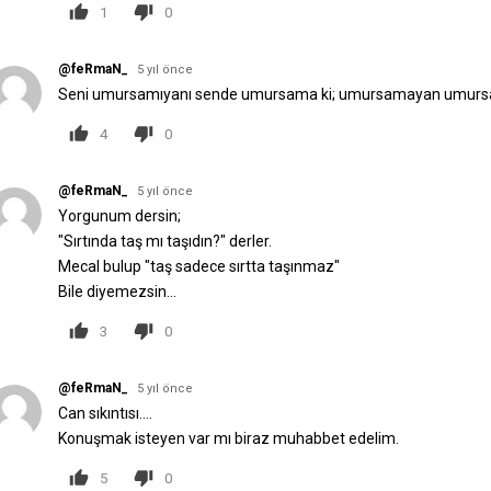
1
0
@feRmaN_
5 yıl önce
Seni umursamıyanı sende umursama ki; umursamayan umursa
4
0
@feRmaN_
5 yıl önce
Yorgunum dersin;
"Sırtında taş mı taşıdın?" derler.
Mecal bulup "taş sadece sırtta taşınmaz"
Bile diyemezsin...
3
0
@feRmaN_
5 yıl önce
Can sıkıntısı....
Konuşmak isteyen var mı biraz muhabbet edelim.
5
0