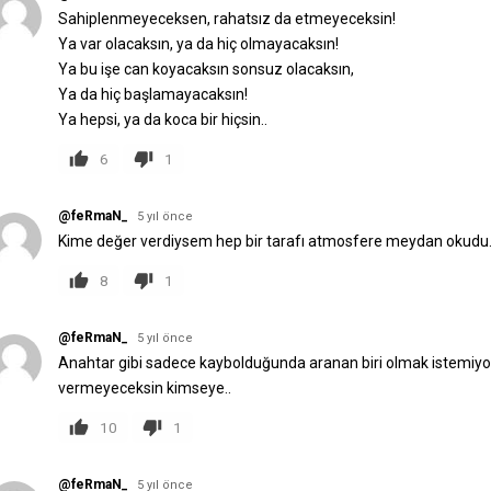
Sahiplenmeyeceksen, rahatsız da etmeyeceksin!
Ya var olacaksın, ya da hiç olmayacaksın!
Ya bu işe can koyacaksın sonsuz olacaksın,
Ya da hiç başlamayacaksın!
Ya hepsi, ya da koca bir hiçsin..
6
1
@feRmaN_
5 yıl önce
Kime değer verdiysem hep bir tarafı atmosfere meydan okudu..
8
1
@feRmaN_
5 yıl önce
Anahtar gibi sadece kaybolduğunda aranan biri olmak istemiyorsa
vermeyeceksin kimseye..
10
1
@feRmaN_
5 yıl önce