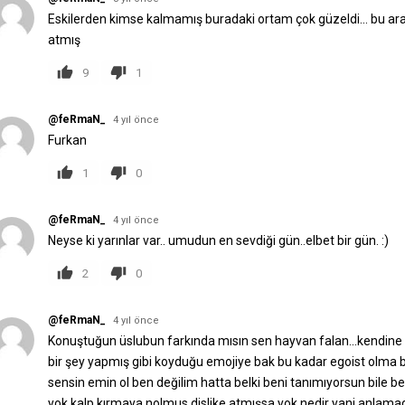
Eskilerden kimse kalmamış buradaki ortam çok güzeldi... bu ara
atmış
9
1
@feRmaN_
4 yıl önce
Furkan
1
0
@feRmaN_
4 yıl önce
Neyse ki yarınlar var.. umudun en sevdiği gün..elbet bir gün. :)
2
0
@feRmaN_
4 yıl önce
Konuştuğun üslubun farkında mısın sen hayvan falan...kendine y
bir şey yapmış gibi koyduğu emojiye bak bu kadar egoist olma be
sensin emin ol ben değilim hatta belki beni tanımıyorsun bile 
yok kalp kırmaya nolmus dislike atmışsa yok nedir yani anlamad