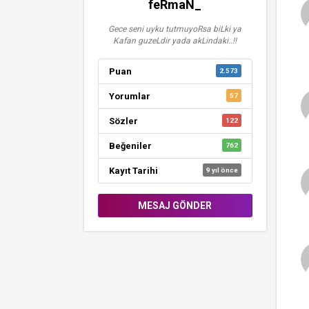
feRmaN_
Gece seni uyku tutmuyoRsa biLki ya
Kafan guzeLdir yada akLindaki..!!
Puan
2.573
Yorumlar
57
Sözler
122
Beğeniler
762
Kayıt Tarihi
9 yıl önce
MESAJ GÖNDER