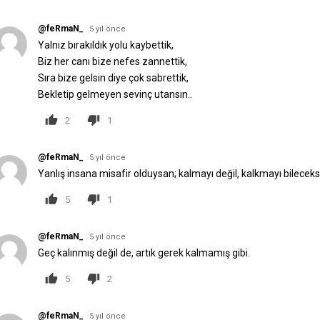
@feRmaN_
5 yıl önce
Yalnız bırakıldık yolu kaybettik,
Biz her canı bize nefes zannettik,
Sıra bize gelsin diye çok sabrettik,
Bekletip gelmeyen sevinç utansın..
2
1
@feRmaN_
5 yıl önce
Yanlış insana misafir olduysan; kalmayı değil, kalkmayı bileceksin
5
1
@feRmaN_
5 yıl önce
Geç kalınmış değil de, artık gerek kalmamış gibi.
5
2
@feRmaN_
5 yıl önce