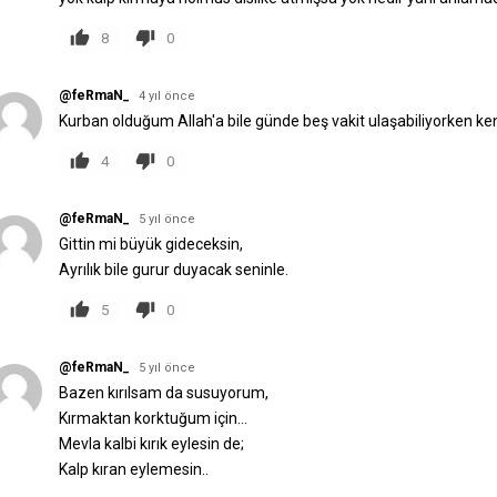
8
0
@feRmaN_
4 yıl önce
Kurban olduğum Allah'a bile günde beş vakit ulaşabiliyorken ken
4
0
@feRmaN_
5 yıl önce
Gittin mi büyük gideceksin,
Ayrılık bile gurur duyacak seninle.
5
0
@feRmaN_
5 yıl önce
Bazen kırılsam da susuyorum,
Kırmaktan korktuğum için...
Mevla kalbi kırık eylesin de;
Kalp kıran eylemesin..