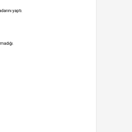
arını yaptı.
tmadığı.