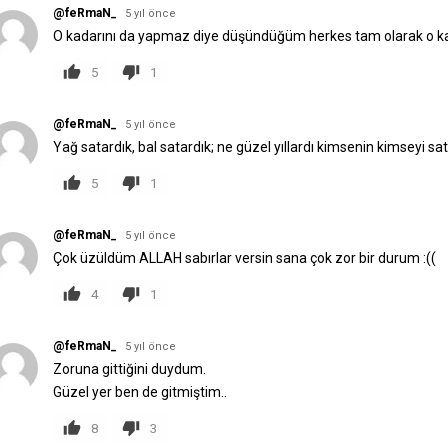
@feRmaN_
5 yıl önce
O kadarını da yapmaz diye düşündüğüm herkes tam olarak o kad
5
1
@feRmaN_
5 yıl önce
Yağ satardık, bal satardık; ne güzel yıllardı kimsenin kimseyi sa
5
1
@feRmaN_
5 yıl önce
Çok üzüldüm ALLAH sabırlar versin sana çok zor bir durum :((
4
1
@feRmaN_
5 yıl önce
Zoruna gittiğini duydum.
Güzel yer ben de gitmiştim..
8
3