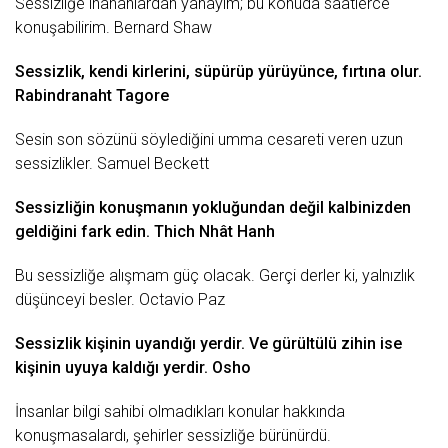
Sessizliğe inananlardan yanayım; bu konuda saatlerce
konuşabilirim. Bernard Shaw
Sessizlik, kendi kirlerini, süpürüp yürüyünce, fırtına olur.
Rabindranaht Tagore
Sesin
son
sözünü söylediğini umma
cesareti
veren uzun
sessizlikler. Samuel Beckett
Sessizliğin konuşmanın yokluğundan değil kalbinizden
geldiğini fark edin. Thich Nhât Hanh
Bu sessizliğe alışmam güç olacak. Gerçi derler ki,
yalnızlık
düşünceyi besler. Octavio Paz
Sessizlik kişinin uyandığı yerdir. Ve gürültülü zihin ise
kişinin uyuya kaldığı yerdir. Osho
İnsanlar
bilgi
sahibi olmadıkları konular hakkında
konuşmasalardı, şehirler sessizliğe bürünürdü.