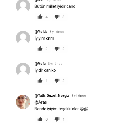
Bütün millet iyidir cano
4
3
@Yelda
3 yıl önce
İyiyim cnm
2
2
@Vefa
3 yıl önce
İyidir caniko
1
2
@Tatli_Guzel_Nergiz
3 yıl önce
@Aras
Bende iyiyim teşekkürler 😊🤗
0
1