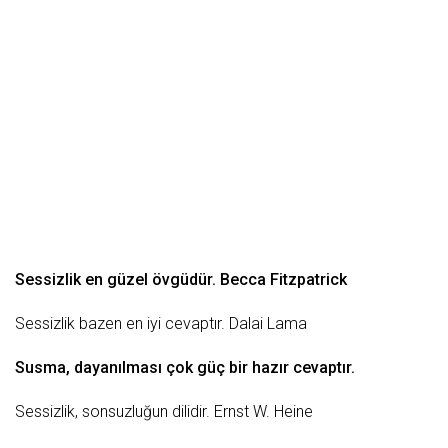
Sessizlik en güzel övgüdür. Becca Fitzpatrick
Sessizlik bazen en iyi cevaptır. Dalai Lama
Susma, dayanılması çok güç bir hazır cevaptır.
Sessizlik, sonsuzluğun dilidir. Ernst W. Heine