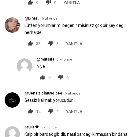
9
0
YANITLA
@D.naz_
5 yıl önce
Lütfen yorumlarımı beğenir misinizz çok bir şey değil
herhalde
33
3
YANITLA
@mutsafa
5 yıl önce
Niye
0
6
@Sensiz olmuyo bee
5 yıl önce
Sessiz kalmak yorucudur...
12
1
YANITLA
@Sıla 💗
5 yıl önce
Kalp bir bardak gibidir, nasıl bardağı kırmışsan bir daha