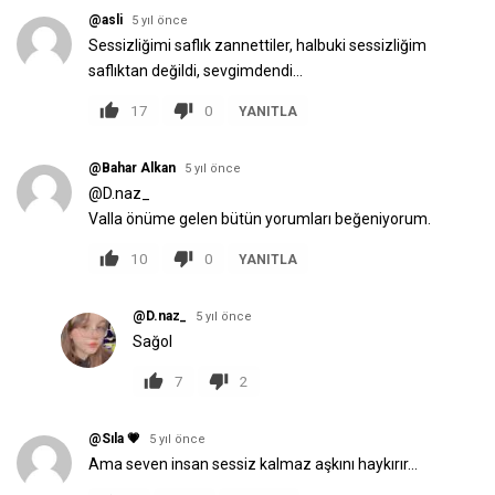
@asli
5 yıl önce
Sessizliğimi saflık zannettiler, halbuki sessizliğim
saflıktan değildi, sevgimdendi...
17
0
YANITLA
@Bahar Alkan
5 yıl önce
@D.naz_
Valla önüme gelen bütün yorumları beğeniyorum.
10
0
YANITLA
@D.naz_
5 yıl önce
Sağol
7
2
@Sıla 💗
5 yıl önce
Ama seven insan sessiz kalmaz aşkını haykırır...