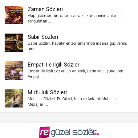
Zaman Sözleri
Akıp giden ömrün, sabrın ve vakit kavramının anlamını
sorgulatan ...
Sabır Sözleri
Sabır Sözleri, hayatın en zor anlarında insana güç veren,
umu...
Empati İle İlgili Sözler
Empati ile İlgili Sözler: En Anlamlı, Derin ve Düşündüren
Empati ...
Mutluluk Sözleri
Mutluluk Sözleri: En Güzel, Kısa ve Anlamlı Mutluluk
Mesajları ...