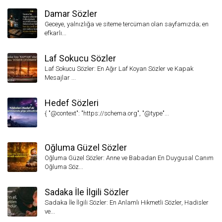
Damar Sözler
Geceye, yalnızlığa ve siteme tercüman olan sayfamızda; en
efkarlı...
Laf Sokucu Sözler
Laf Sokucu Sözler: En Ağır Laf Koyan Sözler ve Kapak
Mesajlar ...
Hedef Sözleri
{ "@context": "https://schema.org", "@type"...
Oğluma Güzel Sözler
Oğluma Güzel Sözler: Anne ve Babadan En Duygusal Canım
Oğluma Söz...
Sadaka İle İlgili Sözler
Sadaka İle İlgili Sözler: En Anlamlı Hikmetli Sözler, Hadisler
ve...