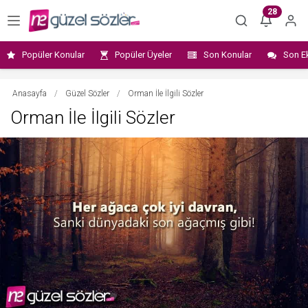
28
Popüler Konular
Popüler Üyeler
Son Konular
Son E
Anasayfa
/
Güzel Sözler
/
Orman İle İlgili Sözler
Orman İle İlgili Sözler