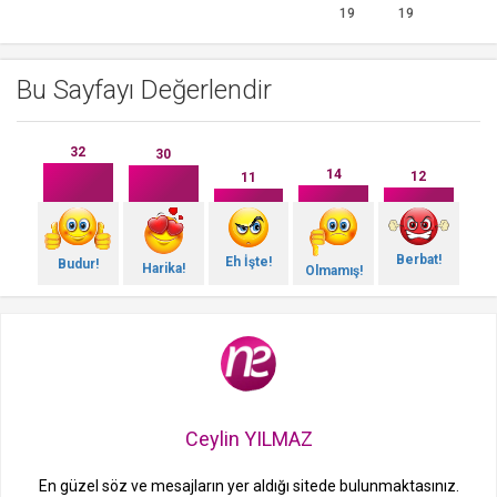
19
19
Bu Sayfayı Değerlendir
32
30
14
12
11
Berbat!
Eh İşte!
Budur!
Harika!
Olmamış!
Ceylin YILMAZ
En güzel söz ve mesajların yer aldığı sitede bulunmaktasınız.