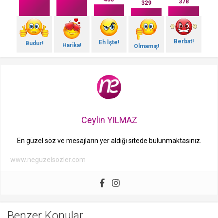
378
329
Berbat!
Eh İşte!
Budur!
Harika!
Olmamış!
Ceylin YILMAZ
En güzel söz ve mesajların yer aldığı sitede bulunmaktasınız.
www.neguzelsozler.com
Benzer Konular