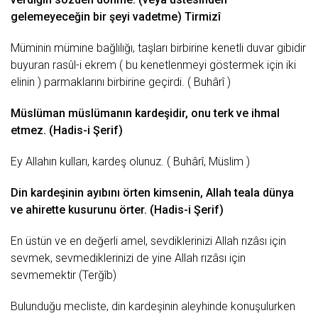
gelemeyeceğin bir şeyi vadetme) Tirmizî
Müminin mümine bağlılığı, taşları birbirine kenetli
duvar
gibidir
buyuran rasûl-i ekrem ( bu kenetlenmeyi göstermek için iki
elinin ) parmaklarını birbirine geçirdi. ( Buhârî )
Müslüman müslümanın kardeşidir, onu terk ve ihmal
etmez. (Hadis-i Şerif)
Ey Allahın kulları, kardeş olunuz. ( Buhârî, Müslim )
Din kardeşinin ayıbını örten kimsenin, Allah teala
dünya
ve ahirette kusurunu örter. (Hadis-i Şerif)
En üstün ve en
değerli
amel, sevdiklerinizi Allah rızâsı için
sevmek, sevmediklerinizi de yine Allah rızâsı için
sevmemektir (Terğîb)
Bulunduğu mecliste, din kardeşinin aleyhinde konuşulurken