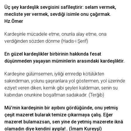
Üç şey kardeşlik sevgisini safîleştirir: selam vermek,
mecliste yer vermek, sevdiği isimle onu çağırmak.
Hz.
Ömer
Kardeşinle mücadele etme, onunla alay etme, ona
verdiğinden sözden dönme (Hadis-i Şerif)
En güzel kardeşlikler birbirinin hakkında fesat
düşünmeden yaşayan müminlerin arasındaki kardeşliktir.
Kardeşine gülümsemen, iyiliği emredip kötülükten
sakındırman, yolunu şaşıranlara
yol
göstermen, yol üzerinde
eziyet veren diken, kemik gibi şeyleri kaldırman, senin
su
kabından onunkine boşaltman sadakadır. (Terğib)
Mü’min kardeşinin bir ayıbını gördüğünde, onu yetmiş
ç
eşit
mazeret bularak temize çıkarmaya çalış. Eğer
mazeret bulamazsan, sen yine de yetmiş mazerete iknâ
olamadın diye kendini ayıpla!.. (İmam Kureyşî)