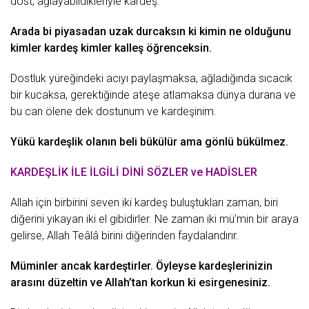
dost, ağlayabildikleriyle kardeş.
Arada bi piyasadan uzak durcaksın ki kimin ne olduğunu
kimler kardeş kimler kalleş öğrenceksin.
Dostluk yüreğindeki acıyı paylaşmaksa, ağladığında sıcacık
bir kucaksa, gerektiğinde ateşe atlamaksa dünya durana ve
bu can ölene dek dostunum ve kardeşinim.
Yükü kardeşlik olanın beli bükülür ama gönlü bükülmez.
KARDEŞLİK İLE İLGİLİ DİNİ SÖZLER ve HADİSLER
Allah için birbirini seven iki kardeş buluştukları zaman, biri
diğerini yıkayan iki el gibidirler. Ne zaman iki mü’min bir araya
gelirse, Allah Teâlâ birini diğerinden faydalandırır.
Müminler ancak kardeştirler. Öyleyse kardeşlerinizin
arasını düzeltin ve Allah’tan korkun ki esirgenesiniz.