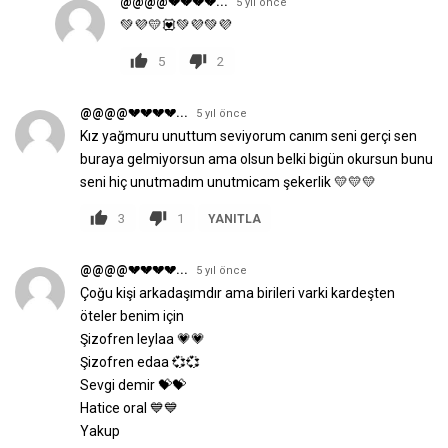
@@@@💔💔💔💔...
5 yıl önce
💚💜💛💟💚💜💚💜
5
2
@@@@💔💔💔💔...
5 yıl önce
Kız yağmuru unuttum seviyorum canım seni gerçi sen
buraya gelmiyorsun ama olsun belki bigün okursun bunu
seni hiç unutmadım unutmicam şekerlik 💛💛💛
3
1
YANITLA
@@@@💔💔💔💔...
5 yıl önce
Çoğu kişi arkadaşımdır ama birileri varki kardeşten
öteler benim için
Şizofren leylaa 💗💗
Şizofren edaa 💞💞
Sevgi demir 💝💝
Hatice oral 💙💙
Yakup