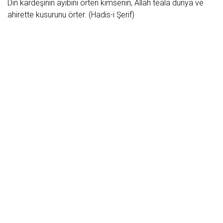
Din kardeşinin ayıbını örten kimsenin, Allah teala dünya ve
ahirette kusurunu örter. (Hadis-i Şerif)