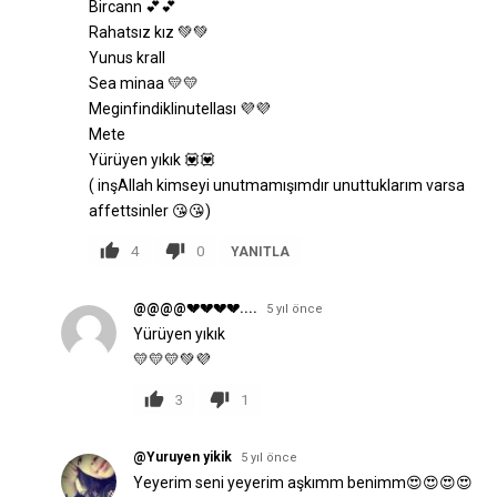
Bircann 💕💕
Rahatsız kız 💚💚
Yunus krall
Sea minaa 💛💛
Meginfindiklinutellası 💜💜
Mete
Yürüyen yıkık 💟💟
( inşAllah kimseyi unutmamışımdır unuttuklarım varsa
affettsinler 😘😘)
4
0
YANITLA
@@@@💔💔💔💔....
5 yıl önce
Yürüyen yıkık
💛💛💛💚💜
3
1
@Yuruyen yikik
5 yıl önce
Yeyerim seni yeyerim aşkımm benimm😍😍😍😍