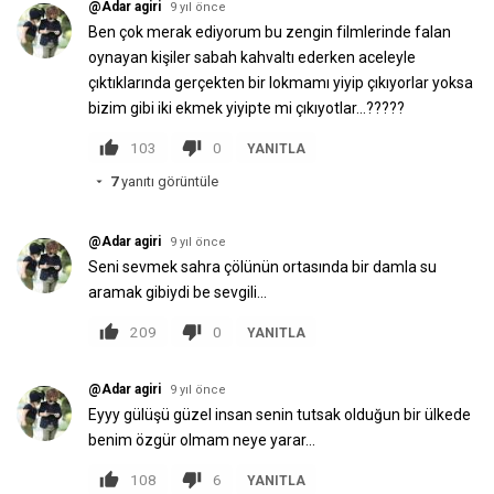
@Adar agiri
9 yıl önce
Ben çok merak ediyorum bu zengin filmlerinde falan
oynayan kişiler sabah kahvaltı ederken aceleyle
çıktıklarında gerçekten bir lokmamı yiyip çıkıyorlar yoksa
bizim gibi iki ekmek yiyipte mi çıkıyotlar...?????
103
0
YANITLA
7
yanıtı görüntüle
@Adar agiri
9 yıl önce
Seni sevmek sahra çölünün ortasında bir damla su
aramak gibiydi be sevgili...
209
0
YANITLA
@Adar agiri
9 yıl önce
Eyyy gülüşü güzel insan senin tutsak olduğun bir ülkede
benim özgür olmam neye yarar...
108
6
YANITLA