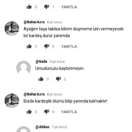
0
1
YANITLA
@BaharAzra
8 yıl önce
Ayağım taşa takılsa bilirim düşmeme izin vermeyecek
bir kardeş durur yanımda.
3
0
YANITLA
@Naile
5 yıl önce
Umudunuzu kaybetmeyin.
0
2
@BaharAzra
8 yıl önce
Bizde kardeşlik ölümü bilip yanında kalmaktır!
0
0
YANITLA
@Abbas
7 yıl önce