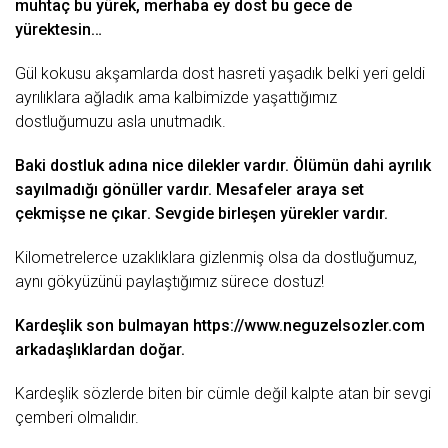
muhtaç bu yürek, merhaba ey dost bu
gece
de
yürektesin…
Gül
kokusu akşamlarda dost hasreti yaşadık belki yeri geldi
ayrılıklara ağladık ama kalbimizde yaşattığımız
dostluğumuzu asla unutmadık.
Baki dostluk adına nice dilekler vardır. Ölümün dahi
ayrılık
sayılmadığı gönüller vardır. Mesafeler araya set
çekmişse ne çı
kar
. Sevgide birleşen yürekler vardır.
Kilometrelerce uzaklıklara gizlenmiş olsa da
dostluğumuz,
aynı gökyüzünü paylaştığımız sürece dostuz!
Kardeşlik
son
bulmayan
https://www.neguzelsozler.com
arkadaşlıklardan doğar.
Kardeşlik sözlerde biten bir cümle değil kalpte atan bir
sevgi
çemberi olmalıdır.