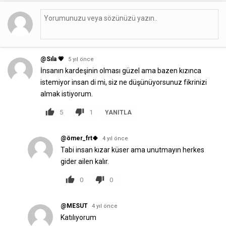
@Sıla 💗
5 yıl önce
İnsanın kardeşinin olması güzel ama bazen kızınca
istemiyor insan di mi, siz ne düşünüyorsunuz fikrinizi
almak istiyorum.
5
1
YANITLA
@ömer_frt🍀
4 yıl önce
Tabi insan kızar küser ama unutmayın herkes
gider ailen kalır.
0
0
@MESUT
4 yıl önce
Katılıyorum