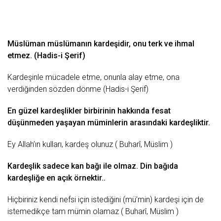
Müslüman müslümanın kardeşidir, onu
terk
ve ihmal
etmez. (Hadis-i Şerif)
Kardeşinle
mücadele
etme, onunla alay etme, ona
verdiğinden sözden dönme (Hadis-i Şerif)
En
güzel
kardeşlikler birbirinin hakkında fesat
düşünmeden yaşayan müminlerin arasındaki kardeşliktir.
Ey Allah’ın kulları,
kardeş
olunuz ( Buharî, Müslim )
Kardeşlik sadece kan bağı ile olmaz. Din bağıda
kardeşliğe en açık örnektir..
Hiçbiriniz kendi nefsi için istediğini (mü’min) kardeşi için de
istemedikçe tam mümin olamaz ( Buharî, Müslim )