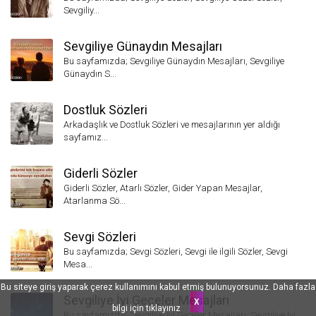
Sevgiliy...
Sevgiliye Günaydın Mesajları
Bu sayfamızda; Sevgiliye Günaydın Mesajları, Sevgiliye
Günaydın S...
Dostluk Sözleri
Arkadaşlık ve Dostluk Sözleri ve mesajlarının yer aldığı
sayfamız...
Giderli Sözler
Giderli Sözler, Atarlı Sözler, Gider Yapan Mesajlar,
Atarlanma Sö...
Sevgi Sözleri
Bu sayfamızda; Sevgi Sözleri, Sevgi ile ilgili Sözler, Sevgi
Mesa...
Bu siteye giriş yaparak çerez kullanımını kabul etmiş bulunuyorsunuz. Daha fazla
Sevgiliye İyi Geceler Mesajları
X
bilgi için
tıklayınız
Bu sayfamızda; Sevgiliye İyi Geceler Mesajları, Sevgiliye İyi