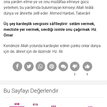
ona
yardım
etme-ye ve onu müdâfaa etmeye gücü
yeterken, bu yardımda bulunmayan kimseyi Allah teâlâ
dünya ve âhirette zelîl eder. Ahmed Hanbel, Taberânî
Üç şey kardeşlik sevgisini sâfîleştirir: selâm vermek,
mecliste yer vermek, sevdiği isimle onu çağırmak. Hz.
Ömer
Kendinize Allah yolunda kardeşler edinin çünkü onlar dünya
için de, âhiret için de lâzımdır.
Hz. Ali
2
5
Bu Sayfayı Değerlendir
658
616
450