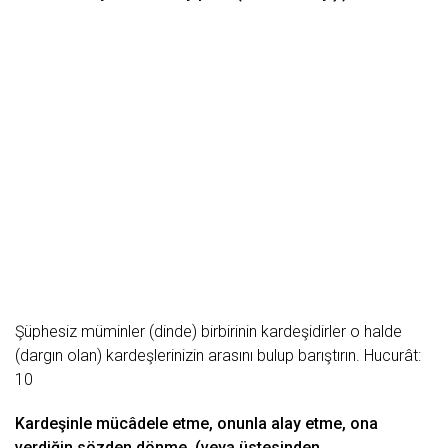
Şüphesiz müminler (dinde) birbirinin kardeşidirler o halde
(dargın olan) kardeşlerinizin arasını bulup barıştırın. Hucurât:
10
Kardeşinle mücâdele etme, onunla alay etme, ona
verdiğin sözden dönme. (veya üstesinden