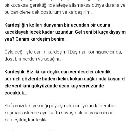
bir kucaksa, gerektiğinde ateşe atlamaksa
dünya
durana ve
bu
can
ölene dek dostunum ve kardeşinim…
Kardeşliğin kolları dünyanın bir ucundan bir ucuna
kucaklayabilecek kadar uzundur. Gel seni bi kuçaklıyayım
yaa? Canım kardeşim benim..
Öyle değil işte canım kardeşim ! Düşman kör nişancıdır da,
dost bilir nerden vuracağını . .
Kardeştik. Biz iki kardeştık can ver deseler ölendik
sürmeli gözlerde badem kekik kokan dağlarında koşan el
ele verdikmi gökyüzünde uçan
kuş
yeryüzünde
çocuktuk…
Soframızdaki yemeği paylaşmak
okul
yolunda beraber
koşmak askerde aynı safta
savaşmak
bu yaşamın adı
kardeşliktir, kardeşlik