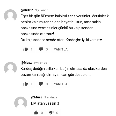
@Berrin
9 yıl önce
Eğer bir gün ölürsem kalbimi sana versinler. Versinler ki
benim kalbim sende geri hayat bulsun, ama sakin
başkasına vermesinler çünkü bu kalp senden
başkasında atamaz!
Bu kalp sadece sende atar.. Kardeşim iyi ki varsın❤
1
0
YANITLA
@Muaz
9 yıl önce
Kardeş dediğinle illa kan bağın olmasa da olur, kardeş
bazen kan bağı olmayan can gibi dost olur…
1
0
YANITLA
@Muaz
9 yıl önce
DM atan yazsın ;)
0
0