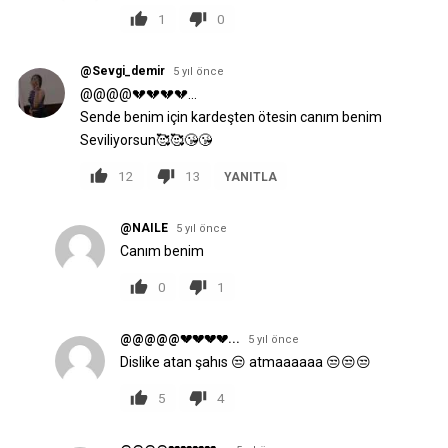
1
0
@Sevgi_demir
5 yıl önce
@@@@💔💔💔💔...
Sende benim için kardeşten ötesin canım benim
Seviliyorsun🥰🥰😘😘
12
13
YANITLA
@NAILE
5 yıl önce
Canım benim
0
1
@@@@@💔💔💔💔...
5 yıl önce
Dislike atan şahıs 😒 atmaaaaaa 😒😒😒
5
4