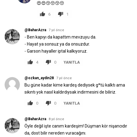
😍😍😚😚😚😚
6
1
@BaharAzra
7 yıl önce
- Ben kapıyı da kapattım mevzuyu da.
- Hayat ya sonsuz ya da onsuzdur.
- Garson hayaller iptal kalkıyoruz.
4
0
YANITLA
@ozkan_aydin28
7 yıl önce
Bu güne kadar kime kardeş dediysek g*tü kalktı ama
sıkıntı yok nasıl kaldırdıysak indirmesini de biliriz.
0
0
YANITLA
@BaharAzra
8 yıl önce
Öyle değil işte canım kardeşim! Düşman kör nişancıdır
da, dost bilir nereden vuracağını.