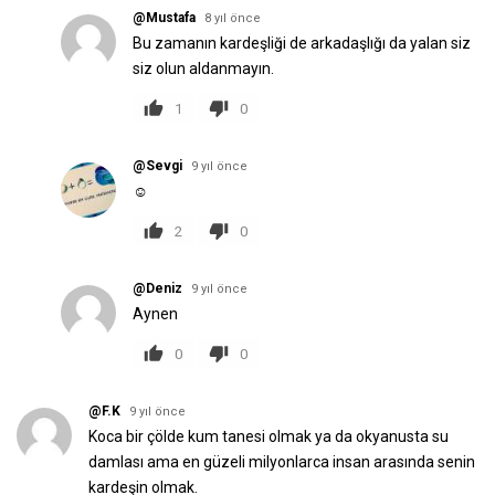
@Mustafa
8 yıl önce
Bu zamanın kardeşliği de arkadaşlığı da yalan siz
siz olun aldanmayın.
1
0
@Sevgi
9 yıl önce
☺️
2
0
@Deniz
9 yıl önce
Aynen
0
0
@F.K
9 yıl önce
Koca bir çölde kum tanesi olmak ya da okyanusta su
damlası ama en güzeli milyonlarca insan arasında senin
kardeşin olmak.