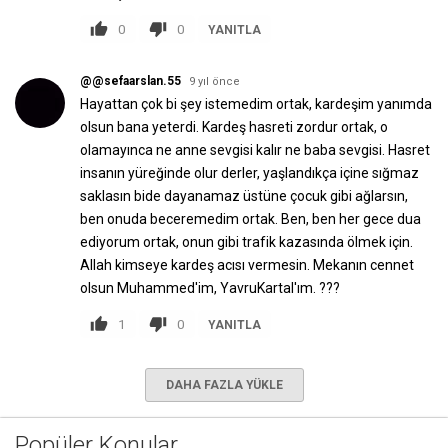
0
0
YANITLA
@@sefaarslan.55
9 yıl önce
Hayattan çok bi şey istemedim ortak, kardeşim yanımda
olsun bana yeterdi. Kardeş hasreti zordur ortak, o
olamayınca ne anne sevgisi kalır ne baba sevgisi. Hasret
insanın yüreğinde olur derler, yaşlandıkça içine sığmaz
saklasın bide dayanamaz üstüne çocuk gibi ağlarsın,
ben onuda beceremedim ortak. Ben, ben her gece dua
ediyorum ortak, onun gibi trafik kazasında ölmek için.
Allah kimseye kardeş acısı vermesin. Mekanın cennet
olsun Muhammed'im, YavruKartal'ım. ???
1
0
YANITLA
DAHA FAZLA YÜKLE
Popüler Konular