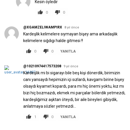
Kesin öyledir
0
0
@XGAMZELIWAMPIRX
8 yıl önce
Kardeşlik kelimelere sıymayan bişey ama arkadaşlık
kelimelere sığdıgı halde gitmesi !!
0
0
YANITLA
@10210974417573208
9 yıl önce
Kardeşlik mi bi sigarayı bile beş kişi dönerdik, birimizin
canı yansaydı hepimizin içi sızlardı, kavgamı birine bişey
olsaydı kıyamet kopardı, para mı hiç önemi yoktu, kız mı
bizi hiç bozmazdı, ekmek mi parçalar bölerdik yetmezdi,
kardeşliğimiz aşktan öteydi, bir aile bireyleri gibiydik,
anlatmaya sözler yetmezdi...
1
0
YANITLA