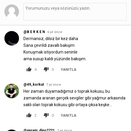
@B E R K E N
6 yıl önce
Dermansız, dilsiz bir kez daha
Sana çevrildi zavallı bakışım
Konuşmak istiyordum seninle
ama susup kaldı yüzünde bakışım.
4
0
YANITLA
@49_korkut
7 yıl önce
Her zaman duyamadığımız o toprak kokusu, bu
zamanda aranan gerçek sevgiIer gibi yağmur arkasında
sakIı oIan toprak kokusu gibi ortaya çıksa keşke…
2
0
YANITLA
@yasam_dino2721
7 yıl önce