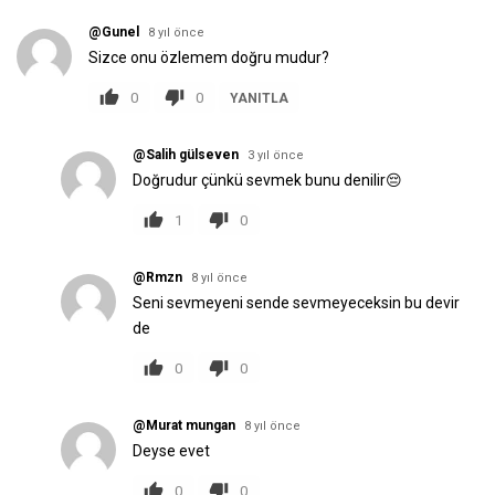
@Gunel
8 yıl önce
Sizce onu özlemem doğru mudur?
0
0
YANITLA
@Salih gülseven
3 yıl önce
Doğrudur çünkü sevmek bunu denilir😔
1
0
@Rmzn
8 yıl önce
Seni sevmeyeni sende sevmeyeceksin bu devir
de
0
0
@Murat mungan
8 yıl önce
Deyse evet
0
0