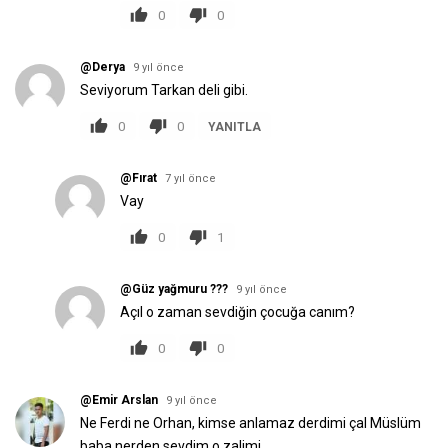
0
0
@Derya
9 yıl önce
Seviyorum Tarkan deli gibi.
0
0
YANITLA
@Fırat
7 yıl önce
Vay
0
1
@Güz yağmuru ???
9 yıl önce
Açıl o zaman sevdiğin çocuğa canım?
0
0
@Emir Arslan
9 yıl önce
Ne Ferdi ne Orhan, kimse anlamaz derdimi çal Müslüm
baba nerden sevdim o zalimi.