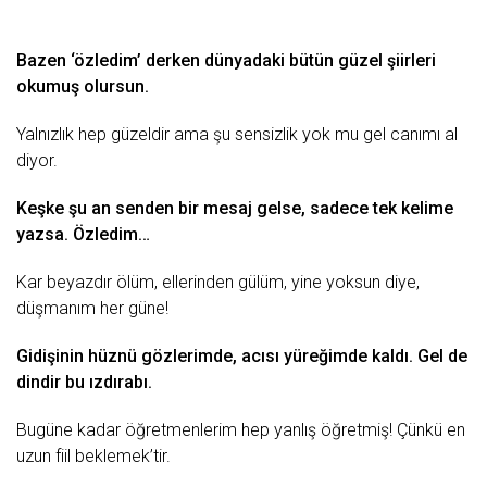
Bazen ‘özledim’ derken dünyadaki bütün güzel şiirleri
okumuş olursun.
Yalnızlık
hep güzeldir ama şu sensizlik yok mu gel canımı al
diyor.
Keşke şu an senden bir mesaj gelse, sadece tek kelime
yazsa. Özledim…
Kar
beyazdır
ölüm
, ellerinden gülüm, yine yoksun diye,
düşmanım her güne!
Gidişinin hüznü gözlerimde, acısı yüreğimde kaldı. Gel de
dindir bu ızdırabı.
Bugüne kadar öğretmenlerim hep yanlış öğretmiş! Çünkü en
uzun fiil
beklemek
’tir.