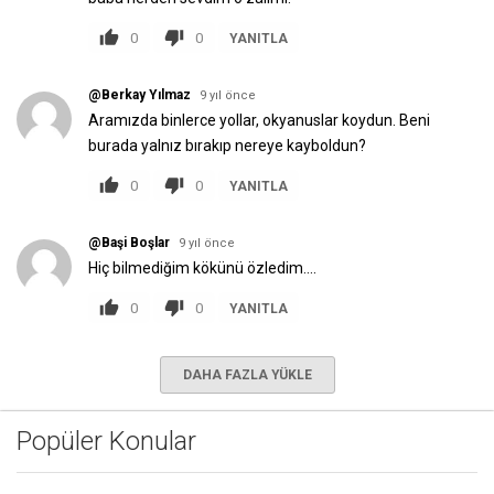
0
0
YANITLA
@Berkay Yılmaz
9 yıl önce
Aramızda binlerce yollar, okyanuslar koydun. Beni
burada yalnız bırakıp nereye kayboldun?
0
0
YANITLA
@Başi Boşlar
9 yıl önce
Hiç bilmediğim kökünü özledim....
0
0
YANITLA
DAHA FAZLA YÜKLE
Popüler Konular