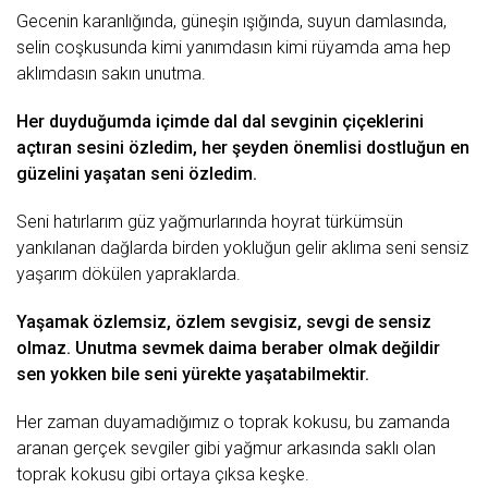
Gecenin karanlığında, güneşin ışığında, suyun damlasında,
selin coşkusunda kimi yanımdasın kimi rüyamda ama hep
aklımdasın sakın
unutma
.
Her duyduğumda içimde dal dal sevginin çiçeklerini
açtıran sesini özledim, her şeyden önemlisi dostluğun en
güzelini yaşatan seni özledim.
Seni hatırlarım güz yağmurlarında hoyrat türkümsün
yankılanan dağlarda birden yokluğun gelir aklıma seni sensiz
yaşarım dökülen yapraklarda.
Yaşamak özlemsiz, özlem sevgisiz,
sevgi
de sensiz
olmaz. Unutma sevmek daima beraber olmak değildir
sen yokken bile seni yürekte yaşatabilmektir.
Her zaman duyamadığımız o
toprak
kokusu, bu zamanda
aranan gerçek sevgiler gibi
yağmur
arkasında saklı olan
toprak kokusu gibi ortaya çıksa keşke.