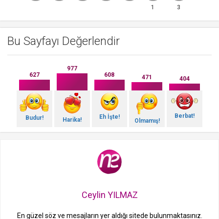
1
3
Bu Sayfayı Değerlendir
977
627
608
471
404
Berbat!
Eh İşte!
Budur!
Harika!
Olmamış!
Ceylin YILMAZ
En güzel söz ve mesajların yer aldığı sitede bulunmaktasınız.