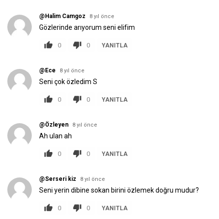
@Halim Camgoz
8 yıl önce
Gözlerinde arıyorum seni elifim
0
0
YANITLA
@Ece
8 yıl önce
Seni çok özledim S
0
0
YANITLA
@Özleyen
8 yıl önce
Ah ulan ah
0
0
YANITLA
@Serseri kiz
8 yıl önce
Seni yerin dibine sokan birini özlemek doğru mudur?
0
0
YANITLA