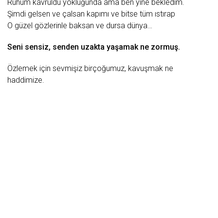
Ruhum kavruldu yokluğunda ama ben yine bekledim.
Şimdi gelsen ve çalsan kapımı ve bitse tüm ıstı
rap
O
güzel
gözlerinle baksan ve dursa
dünya
…
Seni sensiz, senden uzakta
yaşamak
ne zormuş.
Özlemek için sevmişiz birçoğumuz,
kavuşmak
ne
haddimize.