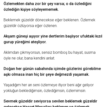
Özlemekten daha zor bir şey varsa; o da özlediğini
özlediğin kişiye söyleyememek.
Beklemek güzeldir dönecekse eğer beklenen. Özlemek
güzeldir özlüyorsa eğer özlenen.
Akşam güneşi aşıyor yine dertlerim başlıyor ufuktaki kızıl
gurup yüreğimi ateşliyor.
Aklımdan çıkmıyorsun, sensiz bomboş bu hayat,
susma
öyle ne olur, bana kendini anlat.
Doğan her
günün
sabahında içimde gözlerini görebilme
aşkı olmasa inan hiç bir şeye değmezdi yaşamak.
Yaşadığım her an seni özlemeye itiyor beni
ağır
geliyor
yokluğun beklediğimsin, özlediğimsin, özlemimsin.
Sevmek güzeldir seviyorsa
sevilen
beklemek güzeldir
gelecekse
Hasret Mesajları
beklenen ve özlemek