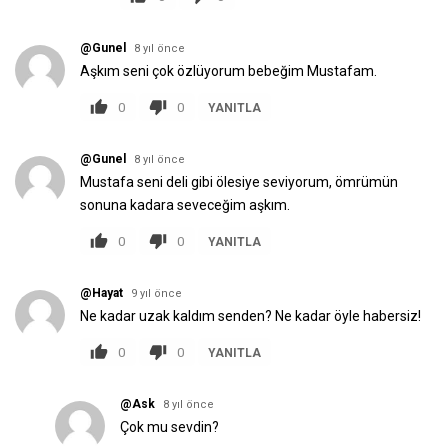
@Gunel
8 yıl önce
Aşkım seni çok özlüyorum bebeğim Mustafam.
0
0
YANITLA
@Gunel
8 yıl önce
Mustafa seni deli gibi ölesiye seviyorum, ömrümün
sonuna kadara seveceğim aşkım.
0
0
YANITLA
@Hayat
9 yıl önce
Ne kadar uzak kaldım senden? Ne kadar öyle habersiz!
0
0
YANITLA
@Ask
8 yıl önce
Çok mu sevdin?