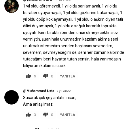
1 yıl oldu göremeyeli, 1 yıl oldu sarılamayalı, 1 yıl oldu
beraber uyuyamayalı, 1 yıl oldu gözlerine bakamayalı, 1
yıl oldu öpüp koklayamayalı, 1 yıl oldu o aşkım diyen tatlı
dilini duyamayalı, 1 yıl oldu o soğuk karanlık toprakta
uyuyalı.. Beni bıraktın benden önce ölmeyecektin söz
vermiştin, şuan hala unutmadım kazıdım aklıma seni
unutmak istemedim senden başkasını sevmedim,
sevemem, sevmeyeceğim de, seni her zaman kalbimde
tutacağım, beni hayatta tutan sensin, hala yanımdasın
biliyorum kalbim sıcacık.
9
0
YANITLA
@Muhammed Usta
7 yıl önce
Susarak çok şey anlatır insan,
Ama anlaşılmaz.
3
0
YANITLA