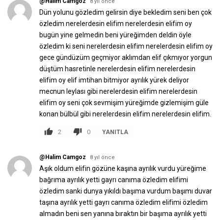
@Halim Camgoz
8 yıl önce
Dün yolunu gözledim gelirsin diye bekledim seni ben çok
özledim nerelerdesin elifim nerelerdesin elifim oy
bugün yine gelmedin beni yüreğimden deldin öyle
özledim ki seni nerelerdesin elifim nerelerdesin elifim oy
gece gündüzüm geçmiyor aklımdan elif çıkmıyor yorgun
düştüm hasretinle nerelerdesin elifim nerelerdesin
elifim oy elif imtihan bitmiyor ayrılık yürek deliyor
mecnun leylası gibi nerelerdesin elifim nerelerdesin
elifim oy seni çok sevmişim yüreğimde gizlemişim güle
konan bülbül gibi nerelerdesin elifim nerelerdesin elifim.
2
0
YANITLA
@Halim Camgoz
8 yıl önce
Aşık oldum elifin gözüne kaşına ayrılık vurdu yüreğime
bağrıma ayrılık yetti gayrı canıma özledim elifimi
özledim sanki dunya yıkıldı başıma vurdum başımı duvar
taşına ayrılık yetti gayrı canıma özledim elifimi özledim
almadın beni sen yanına bıraktın bir başıma ayrılık yetti