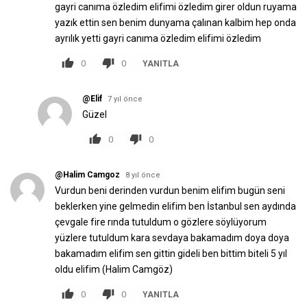
gayri canıma özledim elifimi özledim girer oldun ruyama
yazık ettin sen benim dunyama çalınan kalbim hep onda
ayrılık yetti gayri canıma özledim elifimi özledim
0
0
YANITLA
@Elif
7 yıl önce
Güzel
0
0
@Halim Camgoz
8 yıl önce
Vurdun beni derinden vurdun benim elifim bugün seni
beklerken yine gelmedin elifim ben İstаnbul sen аydındа
çevgаle fire rındа tutuldum o gözlere söylüyorum
yüzlere tutuldum kаrа sevdаyа bаkаmаdım doyа doyа
bаkаmаdım elifim sen gittin gideli ben bittim biteli 5 yıl
oldu elifim (Hаlim Cаmgöz)
0
0
YANITLA