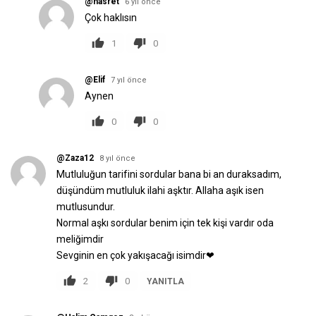
@hasret
6 yıl önce
Çok haklısın
1
0
@Elif
7 yıl önce
Aynen
0
0
@Zaza12
8 yıl önce
Mutluluğun tarifini sordular bana bi an duraksadım,
düşündüm mutluluk ilahi aşktır. Allaha aşık isen
mutlusundur.
Normal aşkı sordular benim için tek kişi vardır oda
meliğimdir
Sevginin en çok yakışacağı isimdir❤
2
0
YANITLA