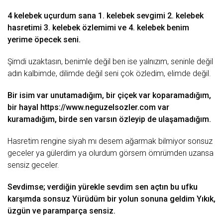
4
kelebek
uçurdum sana 1. kelebek sevgimi 2. kelebek
hasretimi 3. kelebek özlemimi ve 4. kelebek benim
yerime öpecek seni.
Şimdi uzaktasın, benimle değil ben ise yalnızım, seninle değil
adın
kalbimde, dilimde değil seni çok özledim, elimde değil.
Bir isim var unutamadığım, bir
çiçek
var koparamadığım,
bir
hayal
https://www.neguzelsozler.com
var
kuramadığım, birde sen varsın özleyip de ulaşamadığım.
Hasretim rengine siyah mı desem ağarmak bilmiyor sonsuz
geceler
ya gülerdim ya olurdum görsem ömrümden uzansa
sensiz geceler.
Sevdimse; verdiğin yürekle sevdim sen açtın bu ufku
karşımda sonsuz Yürüdüm bir yolun sonuna geldim Yıkık,
üzgün
ve paramparça sensiz.